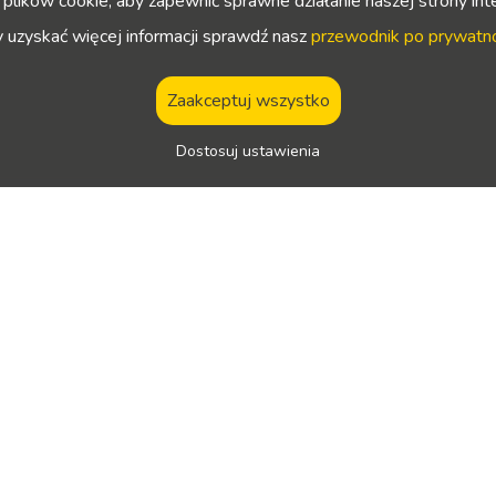
lików cookie, aby zapewnić sprawne działanie naszej strony int
 uzyskać więcej informacji sprawdź nasz
przewodnik po prywatn
Zaakceptuj wszystko
Dostosuj ustawienia