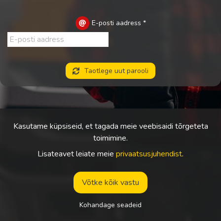
E-posti aadress
*
Taotlege uut parooli
Kasutame küpsiseid, et tagada meie veebisaidi tõrgeteta
toimimine.
Lisateavet leiate meie
privaatsusjuhendist
.
Võtke kõik vastu
Kohandage seadeid