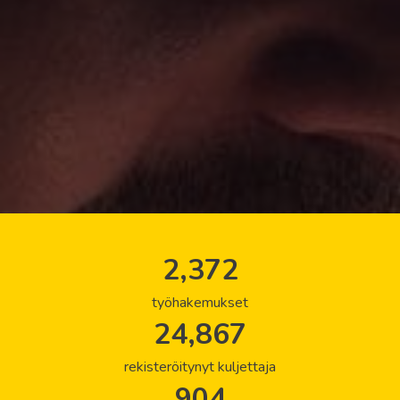
2,372
työhakemukset
24,867
rekisteröitynyt kuljettaja
904