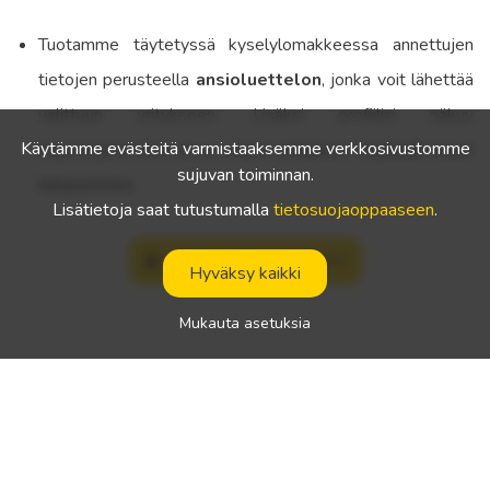
Tuotamme täytetyssä kyselylomakkeessa annettujen
tietojen perusteella
ansioluettelon
, jonka voit lähettää
valittuun yritykseen. Lisäksi profiilisi näkyy
Käytämme evästeitä varmistaaksemme verkkosivustomme
kuljettajatietokannassa, jolloin
yritykset löytävät sinut
sujuvan toiminnan.
helpommin
.
Lisätietoja saat tutustumalla
tietosuojaoppaaseen
.
Rekisteröidy kuljettajana
Hyväksy kaikki
Mukauta asetuksia
Yrityksille