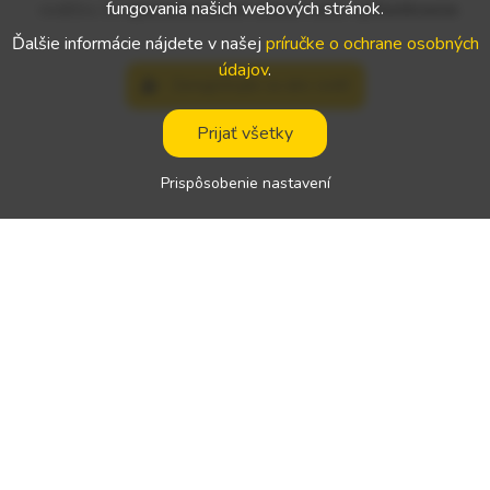
fungovania našich webových stránok.
vodičov, čo
spoločnostiam uľahčí vaše vyhľadávanie
.
Ďalšie informácie nájdete v našej
príručke o ochrane osobných
údajov
.
Zaregistrujte sa ako vodič
Prijať všetky
Prispôsobenie nastavení
Pre spoločnosti