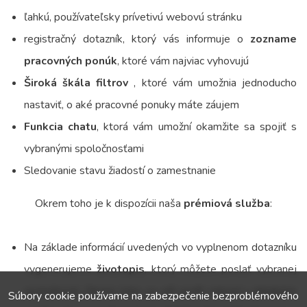
ľahkú, používateľsky prívetivú webovú stránku
registračný dotazník, ktorý vás informuje o
zozname
pracovných ponúk
, ktoré vám najviac vyhovujú
Široká škála filtrov
, ktoré vám umožnia jednoducho
nastaviť, o aké pracovné ponuky máte záujem
Funkcia chatu
, ktorá vám umožní okamžite sa spojiť s
vybranými spoločnosťami
Sledovanie stavu žiadostí o zamestnanie
Okrem toho je k dispozícii naša
prémiová služba
:
Na základe informácií uvedených vo vyplnenom dotazníku
vygenerujeme
životopis
, ktorý môžete poslať vybranej
spoločnosti. Okrem toho sa váš profil zobrazí v databáze
Súbory cookie používame na zabezpečenie bezproblémového