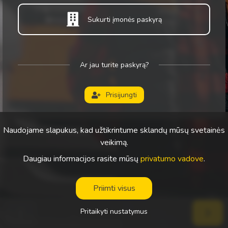
Sukurti įmonės paskyrą
Ar jau turite paskyrą?
Prisijungti
Naudojame slapukus, kad užtikrintume sklandų mūsų svetainės
veikimą.
Daugiau informacijos rasite mūsų
privatumo vadove
.
Priimti visus
Pritaikyti nustatymus