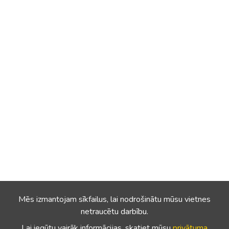
Mēs izmantojam sīkfailus, lai nodrošinātu mūsu vietnes
netraucētu darbību.
Lai iegūtu vairāk informācijas, skatiet mūsu
privātuma