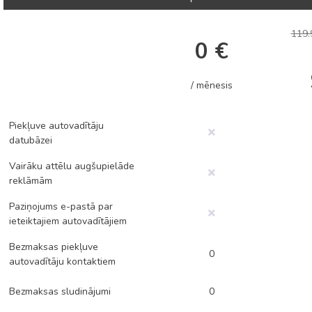
119.
0 €
/ mēnesis
Piekļuve autovadītāju
datubāzei
Vairāku attēlu augšupielāde
reklāmām
Paziņojums e-pastā par
ieteiktajiem autovadītājiem
Bezmaksas piekļuve
0
autovadītāju kontaktiem
Bezmaksas sludinājumi
0