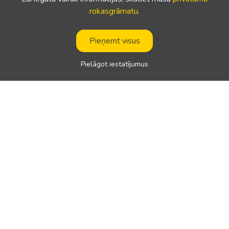
rokasgrāmatu
.
Pieņemt visus
Pielāgot iestatījumus
Navigācija
Atbalsts
Galvenā lapa
Lietošanas noteikumi
Par mums
Privātuma ceļvedis
Autovadītāju darbavietas
Cenas
Sazinieties ar
Iespaids