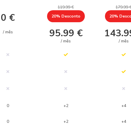
119.99 €
179.99 
0 €
20% Desconto
20% Desco
95.99 €
143.9
/ mês
/ mês
/ mês
0
+2
+4
0
+2
+4