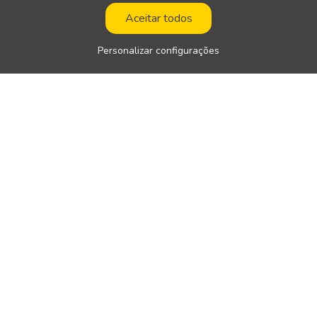
Aceitar todos
Personalizar configurações
Suporte
Co
Termos de Uso
Guia de Privacidade
Preços