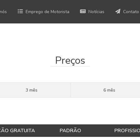
 nós
Emprego de Motorista
Notícias
Contato
Preços
3 mês
6 mês
ÇÃO GRATUITA
PADRÃO
PROFISSI