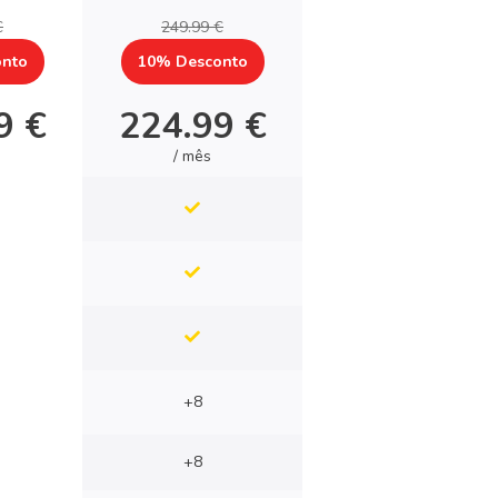
€
249.99 €
nto
10% Desconto
9 €
224.99 €
/ mês
+8
+8