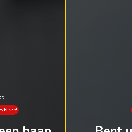
RS…
o blijven!
 een baan
Bent u