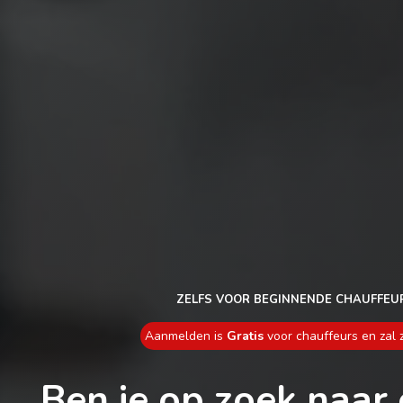
ZELFS VOOR BEGINNENDE CHAUFFEU
Aanmelden is
Gratis
voor chauffeurs en zal z
Ben je op zoek naar