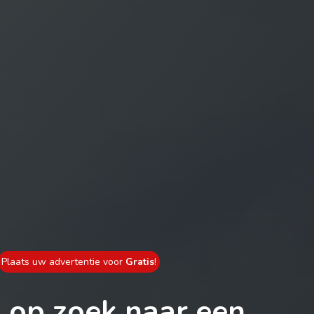
Plaats uw advertentie voor
Gratis
!
 op zoek naar een