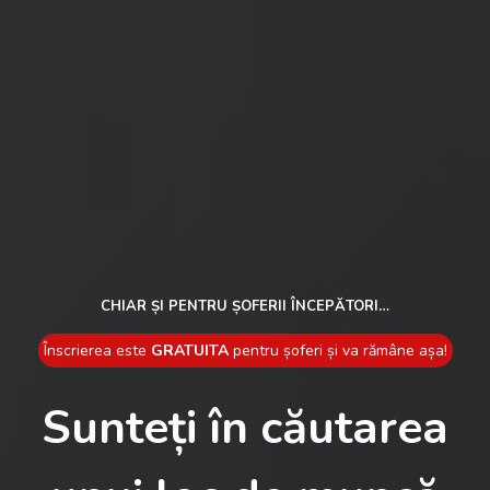
CHIAR ȘI PENTRU ȘOFERII ÎNCEPĂTORI…
Înscrierea este
GRATUITA
pentru șoferi și va rămâne așa!
Sunteți în căutarea