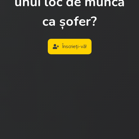
unui loc de muncă
ca șofer?
Înscrieți-vă!