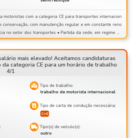
semirreboque
os também candi
Se estás farto de trabalhos de carga e
ou de trabalho imprevisível, junta-te a uma equipa estável! 📞
ipais rotas: AT, DE, NL, SK, CZ
recer a uma entrevista presencial!
alário mais elevado! Aceitamos candidaturas
 da categoria CE para um horário de trabalho
4/1
Tipo de trabalho:
trabalho de motorista internacional
Tipo de carta de condução necessária:
:
Tipo(s) de veículo(s):
outro