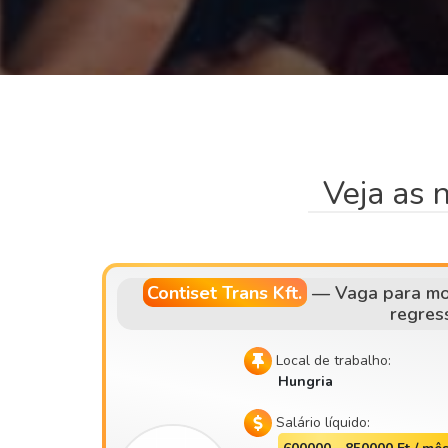
Veja as 
Contiset Trans Kft.
—
Vaga para mo
regres
Local de trabalho:
Hungria
Salário líquido: