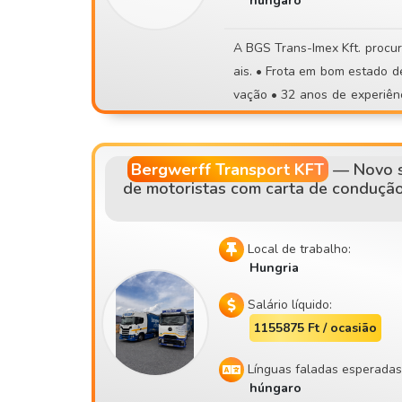
húngaro
cionado • Aquecimento automático • Sistema de manutenção de faixa • Veículos moderno
s e em bom estado de manutenção 📍 Sede: Szigetszentmiklós 📚 Aceitam
A BGS Trans-Imex Kft. procura motoristas com a categoria CE para transportes internacion
daturas de principiantes! Asseguramos formação completa. 🤝 Para nós, é importante uma
ais. • Frota em bom estado de conservação, com manutenção regular e em constante reno
atitude correta e um ambiente de trabalho normal. 
vação • 32 anos de experiência no setor dos transportes • Partida da sede, em regime de
descarga, de locais precários 
motorista fixo • Princ
Candidatura: 📧 contisettrans@gmail.com 📱 +36 30 535 2693 ⚠️ Por favor, só te candidate
s se puderes realmente compa
Bergwerff Transport KFT
—
Novo s
de motoristas com carta de condução
Local de trabalho:
Hungria
Salário líquido:
1155875 Ft / ocasião
Línguas faladas esperadas
húngaro