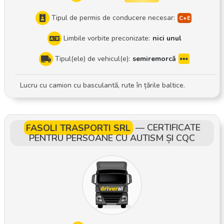
Tipul de permis de conducere necesar:
Limbile vorbite preconizate:
nici unul
Tipul(ele) de vehicul(e):
semiremorcă
Lucru cu camion cu basculantă, rute în țările baltice.
FASOLI TRASPORTI SRL
—
CERTIFICATE
PENTRU PERSOANE CU AUTISM ȘI CQC