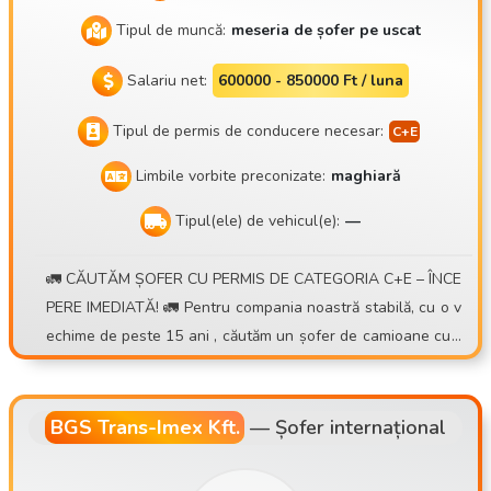
Tipul de muncă:
meseria de șofer pe uscat
Salariu net:
600000 - 850000 Ft / luna
Tipul de permis de conducere necesar:
Limbile vorbite preconizate:
maghiară
Tipul(ele) de vehicul(e):
—
🚛 CĂUTĂM ȘOFER CU PERMIS DE CATEGORIA C+E – ÎNCE
PERE IMEDIATĂ! 🚛 Pentru compania noastră stabilă, cu o v
echime de peste 15 ani , căutăm un șofer de camioane cu r
emorcă pentru containere , cu program de lucru zilnic sau s
ăptămânal . 💰 Ce oferim: • Posibilitatea unui venit de 30.00
0 – 40.000 Ft/zi • Sistem de prime bazat pe numărul de curs
BGS Trans-Imex Kft.
—
Șofer internațional
e • Indemnizație zilnică suplimentară pentru transporturi int
ernaționale pe distanțe scurte • Indemnizație suplimentară