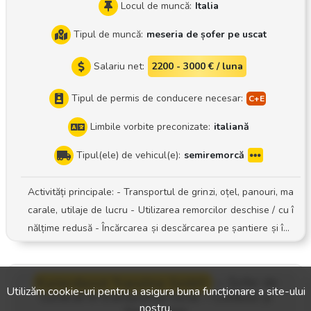
Locul de muncă:
Italia
Tipul de muncă:
meseria de șofer pe uscat
Salariu net:
2200 - 3000 € / luna
Tipul de permis de conducere necesar:
Limbile vorbite preconizate:
italiană
Tipul(ele) de vehicul(e):
semiremorcă
Activități principale: - Transportul de grinzi, oțel, panouri, ma
carale, utilaje de lucru - Utilizarea remorcilor deschise / cu î
nălțime redusă - Încărcarea și descărcarea pe șantiere și în î
ntreprinderi metalurgice și mecanice - Respectarea procedu
rilor de siguranță și a documentației de transport
Kurierdienst Transline GmbH
—
Șofer de
Utilizăm cookie-uri pentru a asigura buna funcționare a site-ului
curierat în transportul local – Cottbus și
nostru.