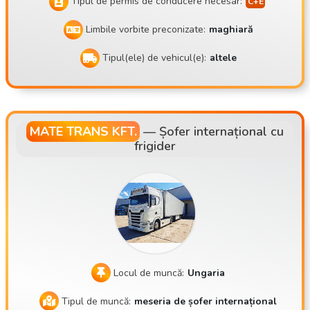
Tipul de permis de conducere necesar:
Limbile vorbite preconizate:
maghiară
Tipul(ele) de vehicul(e):
altele
MATE TRANS KFT.
—
Șofer internațional cu
frigider
Locul de muncă:
Ungaria
Tipul de muncă:
meseria de șofer internațional