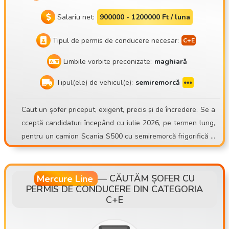
Salariu net:
900000 - 1200000 Ft / luna
Tipul de permis de conducere necesar:
Limbile vorbite preconizate:
maghiară
Tipul(ele) de vehicul(e):
semiremorcă
Caut un șofer priceput, exigent, precis și de încredere. Se a
cceptă candidaturi începând cu iulie 2026, pe termen lung,
pentru un camion Scania S500 cu semiremorcă frigorifică S
chmitz Sko24. Mate Trans Kft. https://matetrans.webnode.h
u/ Motto-ul nostru este „Profin sau deloc!” Din cauza EXTIN
DERII FLOTEI, avem un post vacant de șofer! Aștept candid
Mercure Line
—
CĂUTĂM ȘOFER CU
PERMIS DE CONDUCERE DIN CATEGORIA
aturile șoferilor cu experiență pentru transport internaționa
C+E
l cu remorcă frigorifică! Chiar și din zona Budapestei! Cine s
untem? Compania noastră, Mate Trans Kft., a intrat pe piață