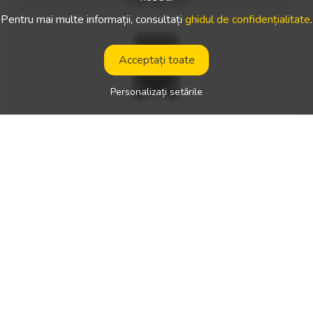
împrejurimi
Pentru mai multe informații, consultați
ghidul de confidențialitate
.
Acceptați toate
Personalizați setările
Locul de muncă:
Germania
Tipul de muncă:
traseu specific
Salariu net:
—
Tipul de permis de conducere necesar:
Limbile vorbite preconizate:
germană
Tipul(ele) de vehicul(e):
vehicul sub 3,5 tone
Susțineți echipa Transline și deveniți parte dintr-o familie pr