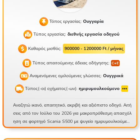
Τόπος εργασίας:
Ουγγαρία
Τύπος εργασίας:
διεθνής εργασία οδηγού
Καθαρός μισθός:
900000 - 1200000 Ft / μήνας
Τύπος απαιτούμενης άδειας οδήγησης:
Αναμενόμενες ομιλούμενες γλώσσες:
Ουγγρικά
Τύπος(-οι) οχήματος(-ων):
ημιρυμουλκούμενο
Αναζητώ ικανό, απαιτητικό, ακριβή και αξιόπιστο οδηγό. Αιτή
σεις από τον Ιούλιο του 2026 για μακροπρόθεσμη απασχόλ
ηση σε φορτηγό Scania S500 με ψυγείο ημιρυμουλκούμενο
Schmitz Sko24. Mate Trans Kft. https://matetrans.webnode.
hu/ Το σύνθημά μας είναι «Επαγγελματικά ή καθόλου!» Λόγω