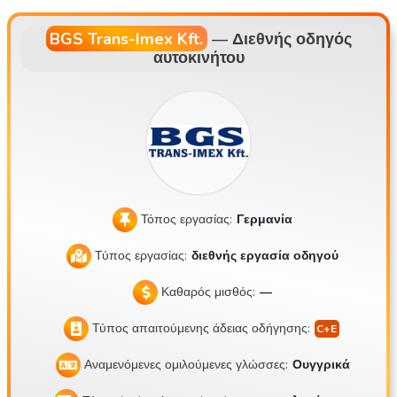
σπίτι ή εβδομαδιαίο πρόγραμμα εργασίας . 💰 Τι προσφέρου
με: • Δυνατότητα αποδοχών 30.000 – 40.000 Ft/ημέρα • Σύ
BGS Trans-Imex Kft.
—
Διεθνής οδηγός
αυτοκινήτου
στημα πριμ με βάση τις διαδρομές • Επιπλέον ημερήσια απ
οζημίωση για μικρές διεθνείς μεταφορές • Επιπλέον επίδομα
σε περίπτωση 2 δρομολογίων την ημέρα • Ακριβής και αξιό
πιστη απολογιστική διαδικασία • Εγγεγραμμένη, μακροπρόθ
εσμη ευκαιρία εργασίας • Περίπου 7.000 – 8.000 χλμ. το μήν
α 🕒 Ωράριο εργασίας / Πρόγραμμα: • Έναρξη: πρωί 4:00 –
6:00 • Λήξη: 16:00 – 18:00 το απόγευμα • Δεν απαιτείται εργ
ασία τα σαββατοκύριακα • Προβλέψιμο και σταθερό πρόγρα
Τόπος εργασίας:
Γερμανία
μμα εργασίας • Δυνατότητα καθημερινής επιστροφής στο σ
Τύπος εργασίας:
διεθνής εργασία οδηγού
πίτι 🚛 Φύση της εργασίας: • Μόνο μεταφορά εμπορευματοκ
ιβωτίων • Χωρίς σωματική εργασία • Δεν απαιτείται φόρτωσ
Καθαρός μισθός:
—
η • Το έργο συνίσταται κυρίως στην οδήγηση • Πολιτισμένο
Τύπος απαιτούμενης άδειας οδήγησης:
και ήρεμο εργασιακό περιβάλλον 🚚 Στόλος οχημάτων: • Ρυ
μουλκά Renault T προδιαγραφών EURO6 • Κλιματισμός • Θ
Αναμενόμενες ομιλούμενες γλώσσες:
Ουγγρικά
έρμανση • Σύστημα διατήρησης λωρίδας • Συντηρημένα, σ