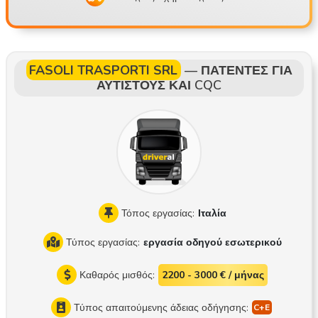
όνους για οδήγηση χωρίς ατυχήματα στο τέλος του έτους Εί
μαστε μια μικρή, οικογενειακή επιχείρηση Είμαστε μια δίκαιη
και πρόθυμη να βοηθήσει εταιρεία Ποια είναι η εργασία; Υπά
ρχουν βάρδιες 2 εβδομάδων, συνήθως με αναχώρηση τη Δε
FASOLI TRASPORTI SRL
—
ΠΑΤΕΝΤΕΣ ΓΙΑ
υτέρα της μιας εβδομάδας και άφιξη την Παρασκευή της άλλ
ΑΥΤΙΣΤΟΥΣ ΚΑΙ CQC
ης, οπότε η 45η ημέρα ανάπαυσης περνάται στο σπίτι ή κά
θε τρίτο Σαββατοκύριακο στο σπίτι ή σύμφωνα με συνεννόη
ση Μέσα σε 1-2 μήνες μπορείτε να εξοικειωθείτε με το 70-8
0% των δρομολογίων Στάθμευση στην περιοχή της Βουδαπ
έστης ή στο Balotaszállás Δρομολόγια: Αυστρία, Σλοβακία,
Τσεχία, Σλοβενία, Κροατία, Γερμανία, Μπενελούξ, Γαλλία, Ιτα
λία, Ισπανία, Πορτογαλία, Αγγλία, Ιρλανδία, Σκωτία κ.λπ. Διαν
Τόπος εργασίας:
Ιταλία
υόμενη απόσταση 12.000 χλμ. / μήνα Συνήθως πλήρη φορτί
Τύπος εργασίας:
εργασία οδηγού εσωτερικού
α, μερικές φορές αλλαγή παλετών Οχήματα: ένα Scania S50
0 νέας γενιάς και ένα ημιρυμουλκούμενο Schmitz Sko24 Σύσ
Καθαρός μισθός:
2200 - 3000 € / μήνας
τημα διαχείρισης οχημάτων Παρακαλώ τους υποψηφίους να
δουν στην ιστοσελίδα το συγκεκριμένο συρματοσύστημα πρ
Τύπος απαιτούμενης άδειας οδήγησης: