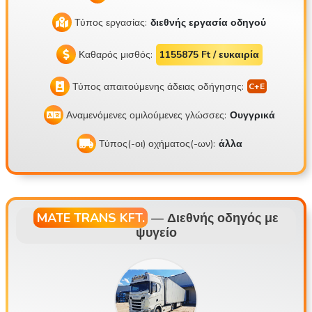
Τύπος εργασίας:
διεθνής εργασία οδηγού
Καθαρός μισθός:
1155875 Ft / ευκαιρία
Τύπος απαιτούμενης άδειας οδήγησης:
Αναμενόμενες ομιλούμενες γλώσσες:
Ουγγρικά
Τύπος(-οι) οχήματος(-ων):
άλλα
MATE TRANS KFT.
—
Διεθνής οδηγός με
ψυγείο