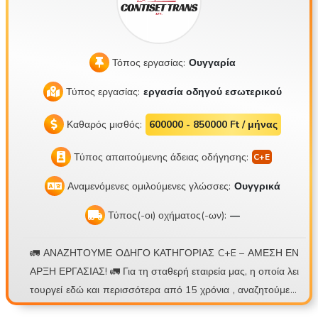
Τόπος εργασίας:
Ουγγαρία
Τύπος εργασίας:
εργασία οδηγού εσωτερικού
Καθαρός μισθός:
600000 - 850000 Ft / μήνας
Τύπος απαιτούμενης άδειας οδήγησης:
Αναμενόμενες ομιλούμενες γλώσσες:
Ουγγρικά
Τύπος(-οι) οχήματος(-ων):
—
🚛 ΑΝΑΖΗΤΟΥΜΕ ΟΔΗΓΟ ΚΑΤΗΓΟΡΙΑΣ C+E – ΑΜΕΣΗ ΕΝ
ΑΡΞΗ ΕΡΓΑΣΙΑΣ! 🚛 Για τη σταθερή εταιρεία μας, η οποία λει
τουργεί εδώ και περισσότερα από 15 χρόνια , αναζητούμε ο
δηγό φορτηγού με κοντέινερ για καθημερινή επιστροφή στο