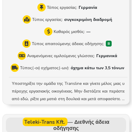
οσελίδα! https://matetrans.webnode.hu/
Τόπος εργασίας:
Γερμανία
Τύπος εργασίας:
συγκεκριμένη διαδρομή
Καθαρός μισθός:
—
Τύπος απαιτούμενης άδειας οδήγησης:
Αναμενόμενες ομιλούμενες γλώσσες:
Γερμανικά
Τύπος(-οι) οχήματος(-ων):
όχημα κάτω των 3,5 τόνων
Υποστηρίξτε την ομάδα της Transline και γίνετε μέλος μιας υ
πέροχης εργασιακής οικογένειας. Μην διστάζετε και περάστε
από εδώ, ρίξτε μια ματιά στη δουλειά και μετά αποφασίστε. Τ
α καθήκοντά σας Προετοιμασία και προγραμματισμός των δι
αδρομών παράδοσης και παραλαβής Εργασίες φόρτωσης κ
Teleki-Trans Kft.
—
Διεθνής άδεια
αι εκφόρτωσης Έγκαιρη παράδοση και παραλαβή αποστολώ
οδήγησης
ν, σε επιχειρήσεις και ιδιώτες Προσεκτική τεκμηρίωση της δια