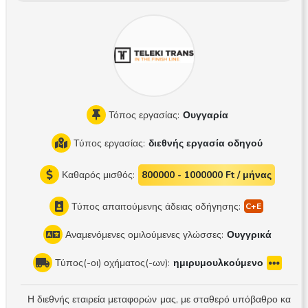
δικασίας παράδοσης και παραλαβής Ασφαλής και προσεκτικ
ή χρήση του εξοπλισμού που σας παρέχεται Ανυπομονούμε
να επικοινωνήσετε μαζί μας και να σας γνωρίσουμε προσωπι
κά
Τόπος εργασίας:
Ουγγαρία
Τύπος εργασίας:
διεθνής εργασία οδηγού
Καθαρός μισθός:
800000 - 1000000 Ft / μήνας
Τύπος απαιτούμενης άδειας οδήγησης:
Αναμενόμενες ομιλούμενες γλώσσες:
Ουγγρικά
Τύπος(-οι) οχήματος(-ων):
ημιρυμουλκούμενο
Η διεθνής εταιρεία μεταφορών μας, με σταθερό υπόβαθρο κα