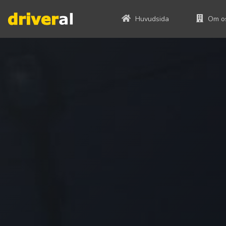
Huvudsida
Om o