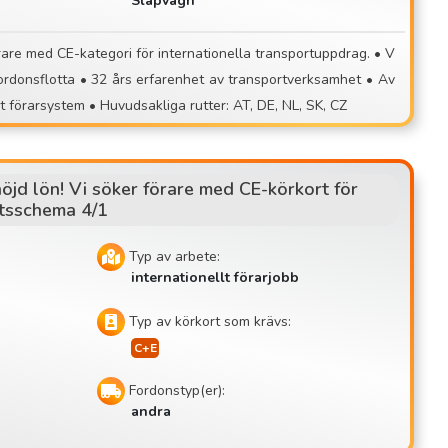
Släpvagn
platser eller of
lt team! 📞 Ansökan: 📧 contisettrans@gmai
av transportverksamhet • Av
gång från vår anläggning, fast förarsystem • Huvudsakliga rutter: AT, DE, NL, SK, CZ
höjd lön! Vi söker förare med CE-körkort för
tsschema 4/1
Typ av arbete:
internationellt förarjobb
Typ av körkort som krävs:
Fordonstyp(er):
andra