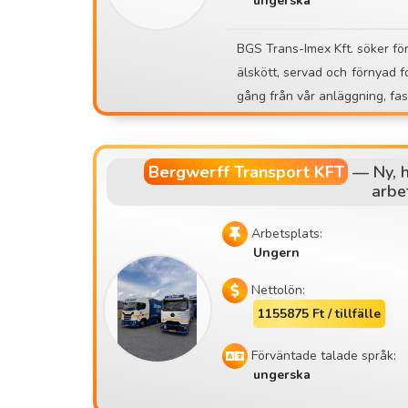
ungerska
kningar från nybörjare! Vi erbjuder fullständig utbildning. 🤝 Hos oss är en positiv inställnin
g och en normal arbetsmiljö viktigt. Om du är trött på lastning, osäkra arbets
BGS Trans-Imex Kft. söker förare med CE-kategori för internationella transportuppdrag. • V
örutsägbart arbete – kom och arbeta i ett stabi
älskött, servad och förnyad fordonsflotta • 32 års erfarenhet 
l.com 📱 +36 30 535 2693 ⚠️ Ansök endast om du verkligen kan komma på ett personligt m
öte!
Bergwerff Transport KFT
—
Ny, 
arbe
Arbetsplats:
Ungern
Nettolön:
1155875 Ft / tillfälle
Förväntade talade språk:
ungerska