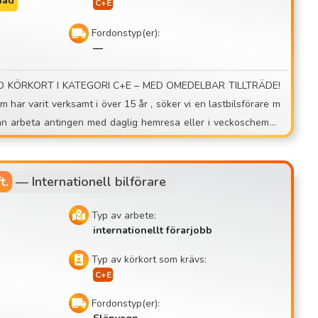
nad
Fordonstyp(er):
—
t.
—
Internationell bilförare
Typ av arbete:
internationellt förarjobb
Typ av körkort som krävs:
Fordonstyp(er):