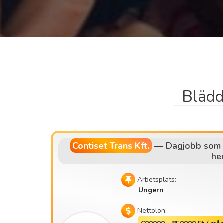
Blädd
Contiset Trans Kft.
—
Dagjobb som 
he
Arbetsplats:
Ungern
Nettolön: