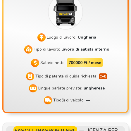
Mate Trans Kft., è entrata nel mercato nel 2018. Effettuiam
o trasporti per conto dei nostri clienti verso l’Europa occide
ntale con diversi autotreni refrigerati. La nostra sede si trov
a a Balotaszállás. Parcheggio nei dintorni di Budapest. Perc
hé scegliere noi? Retribuzione mensile compresa tra 900.00
Luogo di lavoro:
Ungheria
0 e 1.200.000 Ft netti, in base ai giorni lavorativi del mese i
Tipo di lavoro:
lavoro di autista interno
n questione e ai fine settimana trascorsi fuori sede Stipend
io base lordo di 373.200 Ft (netto 248.178) Possibilità di sc
Salario netto:
700000 Ft / mese
egliere liberamente di stare a casa: 45 ore di riposo ogni se
condo fine settimana o alla fine del terzo settimana lavorat
Tipo di patente di guida richiesta:
iva, da concordare Non è necessario scaricare il rimorchio d
Lingue parlate previste:
ungherese
urante il periodo di riposo Apprezziamo i nostri autisti, così
come loro apprezzano il mezzo Bonus sul consumo e bonus
Tipo(i) di veicolo:
—
di fine anno per guida senza incidenti Siamo una piccola azi
enda a conduzione familiare Siamo un’azienda corretta e di
sponibile In cosa consiste il lavoro? I turni durano 2 settima
ne, di solito con partenza il lunedì di una settimana e arrivo
FASOLI TRASPORTI SRL
—
LICENZA PER