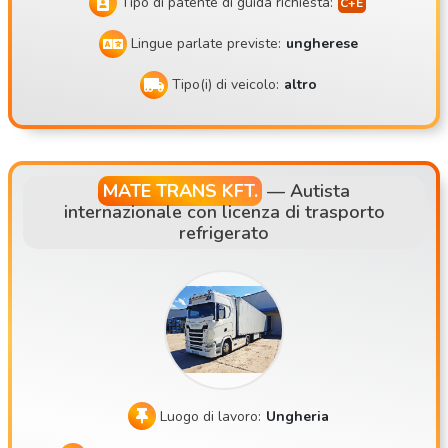
Tipo di patente di guida richiesta:
Lingue parlate previste:
ungherese
Tipo(i) di veicolo:
altro
MATE TRANS KFT.
—
Autista
internazionale con licenza di trasporto
refrigerato
Luogo di lavoro:
Ungheria