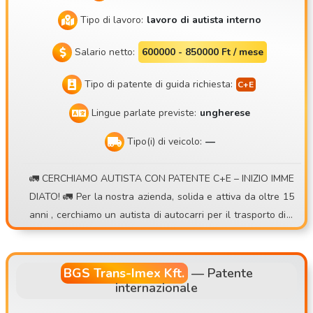
Tipo di lavoro:
lavoro di autista interno
Salario netto:
600000 - 850000 Ft / mese
Tipo di patente di guida richiesta:
Lingue parlate previste:
ungherese
Tipo(i) di veicolo:
—
🚛 CERCHIAMO AUTISTA CON PATENTE C+E – INIZIO IMME
DIATO! 🚛 Per la nostra azienda, solida e attiva da oltre 15
anni , cerchiamo un autista di autocarri per il trasporto di c
ontainer con turni giornalieri o settimanali . 💰 Cosa offriam
o: • Possibilità di guadagno tra 30.000 e 40.000 Ft al giorno
• Sistema di premi basato sul numero di viaggi • Indennità
BGS Trans-Imex Kft.
—
Patente
internazionale
giornaliera aggiuntiva per i piccoli trasporti internazionali • I
ndennità extra in caso di 2 turni giornalieri • Liquidazione p