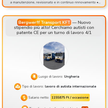
a manutenzione, revisionato e in continuo rinnovamento • 3
ro precari o di un’attività imprevedibile, passa a far parte di
2 anni di esperienza nel settore dei trasporti • Partenza dal
un team stabile! 📞 Candidatura: 📧 contisettrans@gmail.co
la sede, con sistema di autisti fissi • Principali destinazioni:
m 📱 +36 30 535 2693 ⚠️ Ti preghiamo di candidarti solo se
AT, DE, NL, SK, CZ
sei davvero disponibile a venire a un colloquio di persona!
Bergwerff Transport KFT
—
Nuovo
stipendio più alto! Cerchiamo autisti con
patente CE per un turno di lavoro 4/1
Luogo di lavoro:
Ungheria
Tipo di lavoro:
lavoro di autista internazionale
Salario netto:
1155875 Ft / occasione