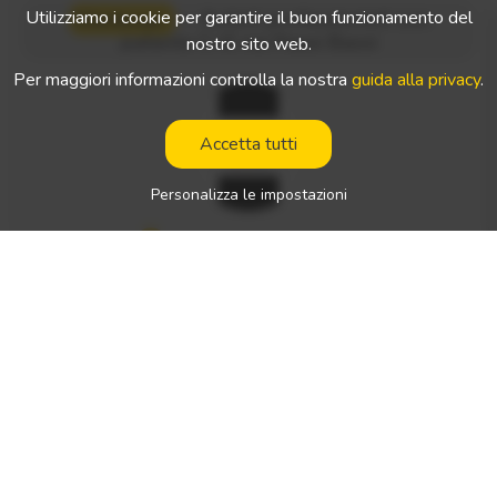
Utilizziamo i cookie per garantire il buon funzionamento del
Werkman
—
Autisti professionisti con
giovane e ben mantenuta: lavoriamo con moderni autotreni
patente C+E nei Paesi Bassi
nostro sito web.
con semirimorchio telonato. Un supporto sicuro: rapporto di
lavoro regolare e incarichi di trasporto continui e a lungo te
Per maggiori informazioni controlla la nostra
guida alla privacy
.
rmine. Retribuzione prevedibile: liquidazione salariale precis
a e corretta (netta [ad es. 850.000 - 1.000.000 Ft/mese] Se
Accetta tutti
de: nei pressi di Debrecen Cosa offriamo Parco veicoli mode
rno e ben mantenuto, DAF Struttura aziendale solida, di pro
Personalizza le impostazioni
prietà ungherese Sistema di gestione dei veicoli Veicoli rece
Luogo di lavoro:
Paesi Bassi
nti e ben equipaggiati Parcheggio videosorvegliato Sede: D
ebrecen
Tipo di lavoro:
lavoro di autista internazionale
Salario netto:
1000 - 1500 € / settimana
Tipo di patente di guida richiesta:
Lingue parlate previste:
inglese
Tipo(i) di veicolo:
—