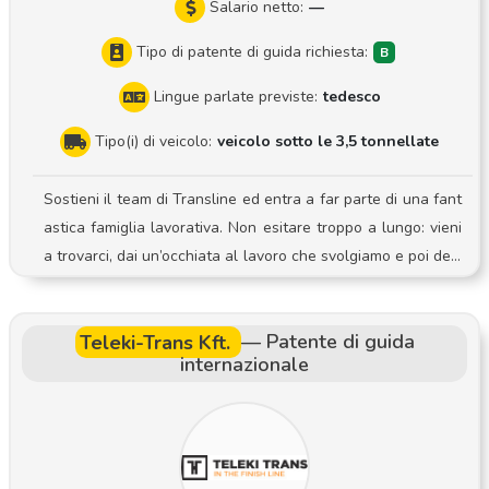
Salario netto:
—
Tipo di patente di guida richiesta:
Lingue parlate previste:
tedesco
Tipo(i) di veicolo:
veicolo sotto le 3,5 tonnellate
Sostieni il team di Transline ed entra a far parte di una fant
astica famiglia lavorativa. Non esitare troppo a lungo: vieni
a trovarci, dai un’occhiata al lavoro che svolgiamo e poi deci
di. Le vostre mansioni Preparazione e pianificazione dei perc
orsi di consegna e ritiro Operazioni di carico e scarico Conse
Teleki-Trans Kft.
—
Patente di guida
gna e ritiro puntuali delle spedizioni presso clienti aziendali
internazionale
e privati Documentazione accurata del processo di consegn
a e ritiro Utilizzo sicuro e attento delle attrezzature messe a
disposizione Saremo lieti di ricevere vostre notizie e di cono
scervi di persona durante un colloquio individuale