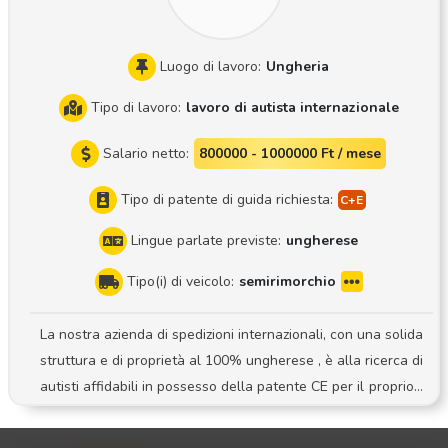
Luogo di lavoro:
Ungheria
Tipo di lavoro:
lavoro di autista internazionale
Salario netto:
800000 - 1000000 Ft / mese
Tipo di patente di guida richiesta:
Lingue parlate previste:
ungherese
Tipo(i) di veicolo:
semirimorchio
La nostra azienda di spedizioni internazionali, con una solida
struttura e di proprietà al 100% ungherese , è alla ricerca di
autisti affidabili in possesso della patente CE per il proprio t
eam in espansione! Mansioni: guida di autotreni con semirim
orchio telonato Sistema: sistema con autista dedicato Flotta