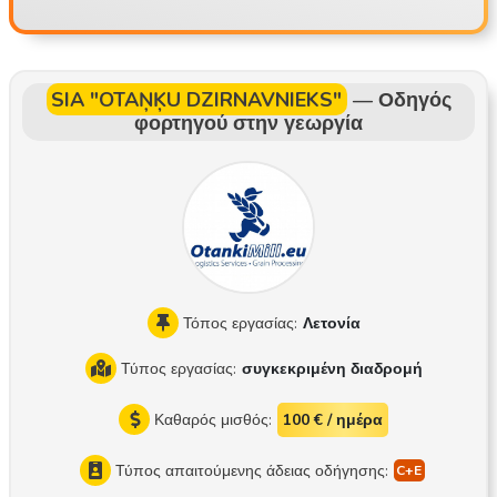
όνους για οδήγηση χωρίς ατυχήματα στο τέλος του έτους Εί
μαστε μια μικρή, οικογενειακή επιχείρηση Είμαστε μια δίκαιη
και πρόθυμη να βοηθήσει εταιρεία Ποια είναι η εργασία; Υπά
ρχουν βάρδιες 2 εβδομάδων, συνήθως με αναχώρηση τη Δε
SIA "OTAŅĶU DZIRNAVNIEKS"
—
Οδηγός
υτέρα της μιας εβδομάδας και άφιξη την Παρασκευή της άλλ
φορτηγού στην γεωργία
ης, οπότε η 45η ημέρα ανάπαυσης περνάται στο σπίτι ή κά
θε τρίτο Σαββατοκύριακο στο σπίτι ή σύμφωνα με συνεννόη
ση Μέσα σε 1-2 μήνες μπορείτε να εξοικειωθείτε με το 70-8
0% των δρομολογίων Στάθμευση στην περιοχή της Βουδαπ
έστης ή στο Balotaszállás Δρομολόγια: Αυστρία, Σλοβακία,
Τσεχία, Σλοβενία, Κροατία, Γερμανία, Μπενελούξ, Γαλλία, Ιτα
λία, Ισπανία, Πορτογαλία, Αγγλία, Ιρλανδία, Σκωτία κ.λπ. Διαν
Τόπος εργασίας:
Λετονία
υόμενη απόσταση 12.000 χλμ. / μήνα Συνήθως πλήρη φορτί
Τύπος εργασίας:
συγκεκριμένη διαδρομή
α, μερικές φορές αλλαγή παλετών Οχήματα: ένα Scania S50
0 νέας γενιάς και ένα ημιρυμουλκούμενο Schmitz Sko24 Σύσ
Καθαρός μισθός:
100 € / ημέρα
τημα διαχείρισης οχημάτων Παρακαλώ τους υποψηφίους να
δουν στην ιστοσελίδα το συγκεκριμένο συρματοσύστημα πρ
Τύπος απαιτούμενης άδειας οδήγησης:
ιν υποβάλουν αίτηση, καθώς τα σπόιλερ στο ρυμουλκό και τ