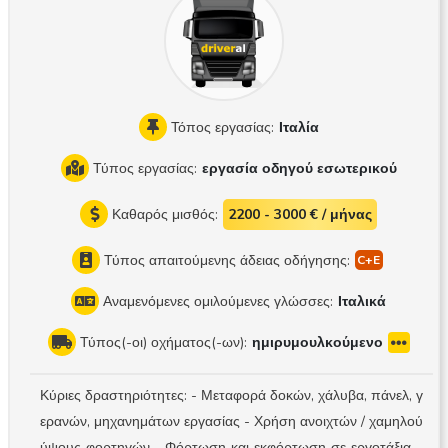
Τόπος εργασίας:
Ιταλία
Τύπος εργασίας:
εργασία οδηγού εσωτερικού
Καθαρός μισθός:
2200 - 3000 € / μήνας
Τύπος απαιτούμενης άδειας οδήγησης:
Αναμενόμενες ομιλούμενες γλώσσες:
Ιταλικά
Τύπος(-οι) οχήματος(-ων):
ημιρυμουλκούμενο
Κύριες δραστηριότητες: - Μεταφορά δοκών, χάλυβα, πάνελ, γ
ερανών, μηχανημάτων εργασίας - Χρήση ανοιχτών / χαμηλού
ύψους φορτηγών - Φόρτωση και εκφόρτωση σε εργοτάξια κ