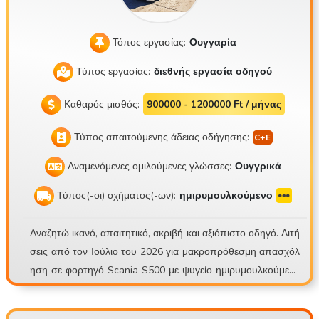
Τόπος εργασίας:
Ουγγαρία
Τύπος εργασίας:
διεθνής εργασία οδηγού
Καθαρός μισθός:
900000 - 1200000 Ft / μήνας
Τύπος απαιτούμενης άδειας οδήγησης:
Αναμενόμενες ομιλούμενες γλώσσες:
Ουγγρικά
Τύπος(-οι) οχήματος(-ων):
ημιρυμουλκούμενο
Αναζητώ ικανό, απαιτητικό, ακριβή και αξιόπιστο οδηγό. Αιτή
σεις από τον Ιούλιο του 2026 για μακροπρόθεσμη απασχόλ
ηση σε φορτηγό Scania S500 με ψυγείο ημιρυμουλκούμενο
Schmitz Sko24. Mate Trans Kft. https://matetrans.webnode.
hu/ Το σύνθημά μας είναι «Επαγγελματικά ή καθόλου!» Λόγω