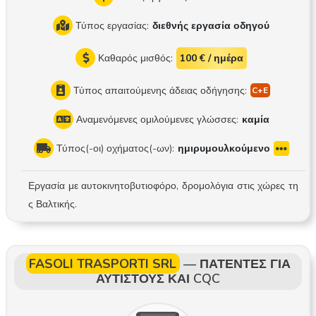
Τύπος εργασίας:
διεθνής εργασία οδηγού
Καθαρός μισθός:
100 € / ημέρα
Τύπος απαιτούμενης άδειας οδήγησης:
Αναμενόμενες ομιλούμενες γλώσσες:
καμία
Τύπος(-οι) οχήματος(-ων):
ημιρυμουλκούμενο
Εργασία με αυτοκινητοβυτιοφόρο, δρομολόγια στις χώρες τη
ς Βαλτικής.
FASOLI TRASPORTI SRL
—
ΠΑΤΕΝΤΕΣ ΓΙΑ
ΑΥΤΙΣΤΟΥΣ ΚΑΙ CQC