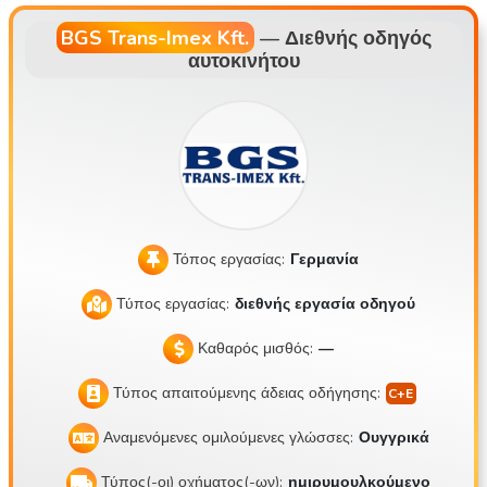
σπίτι ή εβδομαδιαίο πρόγραμμα εργασίας . 💰 Τι προσφέρου
με: • Δυνατότητα αποδοχών 30.000 – 40.000 Ft/ημέρα • Σύ
BGS Trans-Imex Kft.
—
Διεθνής οδηγός
αυτοκινήτου
στημα πριμ με βάση τις διαδρομές • Επιπλέον ημερήσια απ
οζημίωση για μικρές διεθνείς μεταφορές • Επιπλέον επίδομα
σε περίπτωση 2 δρομολογίων την ημέρα • Ακριβής και αξιό
πιστη απολογιστική διαδικασία • Εγγεγραμμένη, μακροπρόθ
εσμη ευκαιρία εργασίας • Περίπου 7.000 – 8.000 χλμ. το μήν
α 🕒 Ωράριο εργασίας / Πρόγραμμα: • Έναρξη: πρωί 4:00 –
6:00 • Λήξη: 16:00 – 18:00 το απόγευμα • Δεν απαιτείται εργ
ασία τα σαββατοκύριακα • Προβλέψιμο και σταθερό πρόγρα
Τόπος εργασίας:
Γερμανία
μμα εργασίας • Δυνατότητα καθημερινής επιστροφής στο σ
Τύπος εργασίας:
διεθνής εργασία οδηγού
πίτι 🚛 Φύση της εργασίας: • Μόνο μεταφορά εμπορευματοκ
ιβωτίων • Χωρίς σωματική εργασία • Δεν απαιτείται φόρτωσ
Καθαρός μισθός:
—
η • Το έργο συνίσταται κυρίως στην οδήγηση • Πολιτισμένο
Τύπος απαιτούμενης άδειας οδήγησης:
και ήρεμο εργασιακό περιβάλλον 🚚 Στόλος οχημάτων: • Ρυ
μουλκά Renault T προδιαγραφών EURO6 • Κλιματισμός • Θ
Αναμενόμενες ομιλούμενες γλώσσες:
Ουγγρικά
έρμανση • Σύστημα διατήρησης λωρίδας • Συντηρημένα, σ
Τύπος(-οι) οχήματος(-ων):
ημιρυμουλκούμενο
ύγχρονα οχήματα 📍 Έδρα: Szigetszentmiklós 📚 Αναζητούμ