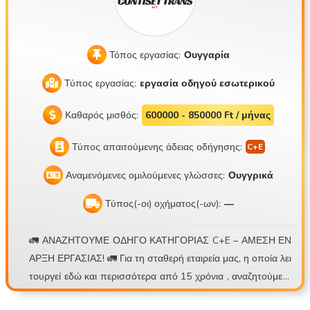
Τόπος εργασίας:
Ουγγαρία
Τύπος εργασίας:
εργασία οδηγού εσωτερικού
Καθαρός μισθός:
600000 - 850000 Ft / μήνας
Τύπος απαιτούμενης άδειας οδήγησης:
Αναμενόμενες ομιλούμενες γλώσσες:
Ουγγρικά
Τύπος(-οι) οχήματος(-ων):
—
🚛 ΑΝΑΖΗΤΟΥΜΕ ΟΔΗΓΟ ΚΑΤΗΓΟΡΙΑΣ C+E – ΑΜΕΣΗ ΕΝ
ΑΡΞΗ ΕΡΓΑΣΙΑΣ! 🚛 Για τη σταθερή εταιρεία μας, η οποία λει
τουργεί εδώ και περισσότερα από 15 χρόνια , αναζητούμε ο
δηγό φορτηγού με κοντέινερ για καθημερινή επιστροφή στο