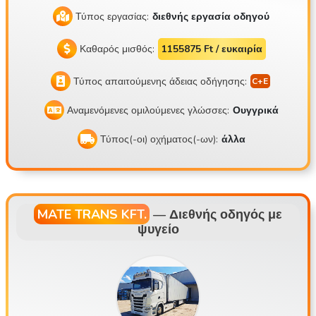
Τύπος εργασίας:
διεθνής εργασία οδηγού
Καθαρός μισθός:
1155875 Ft / ευκαιρία
Τύπος απαιτούμενης άδειας οδήγησης:
Αναμενόμενες ομιλούμενες γλώσσες:
Ουγγρικά
Τύπος(-οι) οχήματος(-ων):
άλλα
MATE TRANS KFT.
—
Διεθνής οδηγός με
ψυγείο