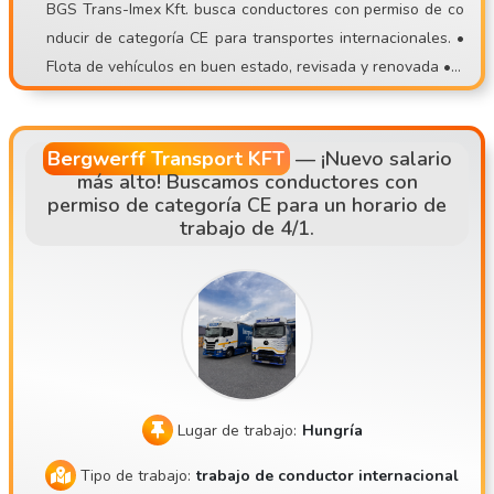
BGS Trans-Imex Kft. busca conductores con permiso de co
aceptamos solicitudes de personas sin experiencia! Ofrece
nducir de categoría CE para transportes internacionales. •
mos formación completa. 🤝 Para nosotros es importante te
Flota de vehículos en buen estado, revisada y renovada • 3
ner una actitud correcta y un entorno de trabajo normal. Si
2 años de experiencia en el sector del transporte • Salida
estás harto de la carga y descarga, de los puestos precari
desde nuestras instalaciones, con un sistema de conductor
os o del trabajo impredecible, ¡únete a un equipo estable!
es fijos • Principales rutas: AT, DE, NL, SK, CZ
📞 Inscripciones: 📧 contisettrans@gmail.com 📱 +36 30 53
Bergwerff Transport KFT
—
¡Nuevo salario
más alto! Buscamos conductores con
5 2693 ⚠️ ¡Por favor, solo envía tu solicitud si realmente pu
permiso de categoría CE para un horario de
edes acudir a una entrevista en persona!
trabajo de 4/1.
Lugar de trabajo:
Hungría
Tipo de trabajo:
trabajo de conductor internacional