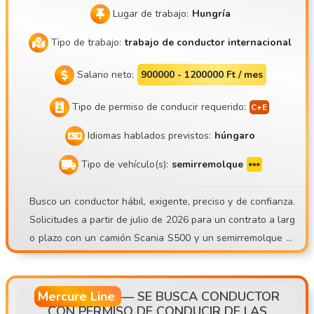
Lugar de trabajo:
Hungría
Tipo de trabajo:
trabajo de conductor internacional
Salario neto:
900000 - 1200000 Ft / mes
Tipo de permiso de conducir requerido:
Idiomas hablados previstos:
húngaro
Tipo de vehículo(s):
semirremolque
Busco un conductor hábil, exigente, preciso y de confianza.
Solicitudes a partir de julio de 2026 para un contrato a larg
o plazo con un camión Scania S500 y un semirremolque fri
gorífico Schmitz Sko24. Mate Trans Kft. https://matetrans.w
ebnode.hu/ Nuestro lema es: «¡O lo hacemos como profesio
nales o no lo hacemos!». ¡Puesto vacante de conductor deb
Mercure Line
—
SE BUSCA CONDUCTOR
CON PERMISO DE CONDUCIR DE LAS
ido a la AMPLIACIÓN DE LA FLOTA! ¡Se busca conductor co