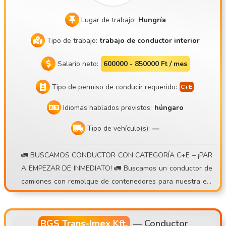
Lugar de trabajo:
Hungría
Tipo de trabajo:
trabajo de conductor interior
Salario neto:
600000 - 850000 Ft / mes
Tipo de permiso de conducir requerido:
Idiomas hablados previstos:
húngaro
Tipo de vehículo(s):
—
🚛 BUSCAMOS CONDUCTOR CON CATEGORÍA C+E – ¡PAR
A EMPEZAR DE INMEDIATO! 🚛 Buscamos un conductor de
camiones con remolque de contenedores para nuestra em
presa, estable y con más de 15 años de trayectoria , para t
rabajar en régimen de ida y vuelta diario o semanal . 💰 Lo
que ofrecemos: • Posibilidad de ganar entre 30 000 y 40 00
BGS Trans-Imex Kft.
—
Conductor