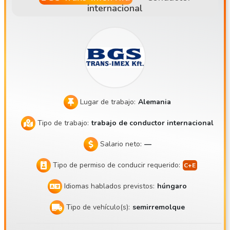
internacional
0 Ft al día • Sistema de primas por recorrido • Dietas diaria
s adicionales para transportes internacionales de corta dis
tancia • Complemento extra en caso de realizar dos turnos
diarios • Liquidación precisa y fiable • Oportunidad de trab
ajo formal y a largo plazo • Aproximadamente entre 7.000
y 8.000 km al mes 🕒 Horario de trabajo / Turnos: • Inicio: e
ntre las 4:00 y las 6:00 de la mañana • Fin: entre las 16:00
y las 18:00 de la tarde • No hay trabajo los fines de seman
Lugar de trabajo:
Alemania
a • Horario de trabajo previsible y estable • Posibilidad de
Tipo de trabajo:
trabajo de conductor internacional
volver a casa cada día 🚛 Tipo de trabajo: • Solo transport
e de contenedores • Sin trabajo físico • No hay que cargar
Salario neto:
—
ni descargar • La tarea consiste principalmente en conduci
Tipo de permiso de conducir requerido:
r • Entorno de trabajo agradable y tranquilo 🚚 Flota: • Re
molques Renault T con norma EURO 6 • Aire acondicionad
Idiomas hablados previstos:
húngaro
o • Calefacción de estacionamiento • Sistema de mantenim
Tipo de vehículo(s):
semirremolque
iento de carril • Vehículos modernos y en perfecto estado
de mantenimiento 📍 Sede: Szigetszentmiklós 📚 ¡También