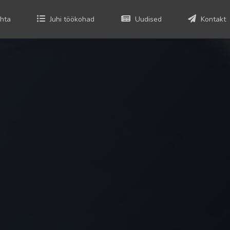
hta
Juhi töökohad
Uudised
Kontakt