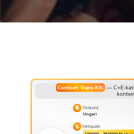
Contiset Trans Kft.
—
C+E-kat
kontei
Töökoht:
Ungari
Netopalk: