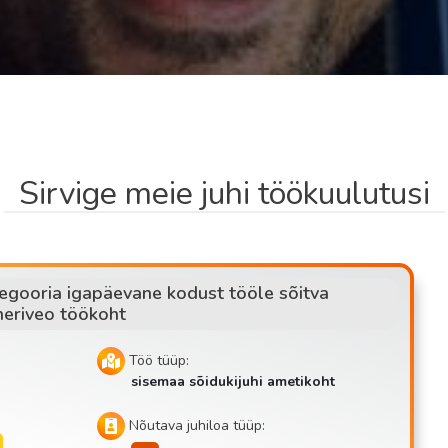
Sirvige meie juhi töökuulutusi
egooria igapäevane kodust tööle sõitva
neriveo töökoht
Töö tüüp:
sisemaa sõidukijuhi ametikoht
Nõutava juhiloa tüüp: