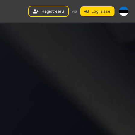
Registreeru
või
Logi sisse