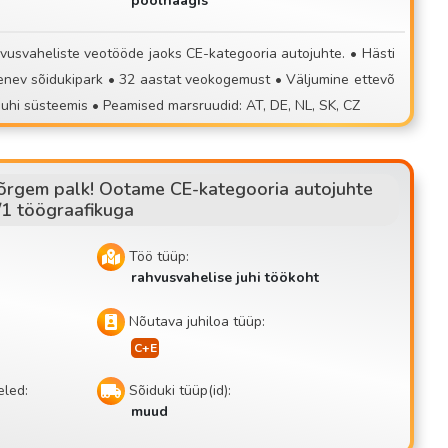
poolhaagis
 või
📞 Kandideerimine: 📧 contisettrans@gm
t veokogemust • Väljumine ettevõ
tte territooriumilt, kindla autojuhi süsteemis • Peamised marsruudid: AT, DE, NL, SK, CZ
kõrgem palk! Ootame CE-kategooria autojuhte
/1 töögraafikuga
Töö tüüp:
rahvusvahelise juhi töökoht
Nõutava juhiloa tüüp:
eled:
Sõiduki tüüp(id):
muud