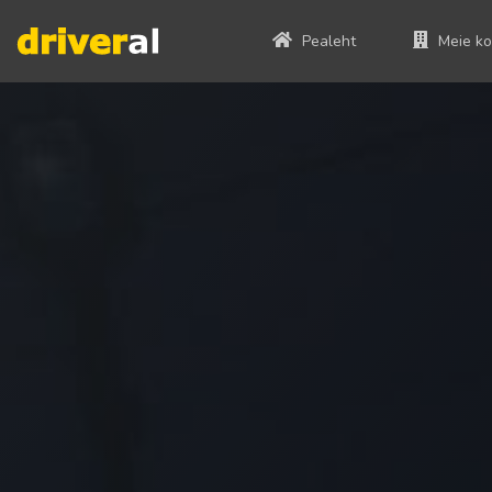
Pealeht
Meie ko