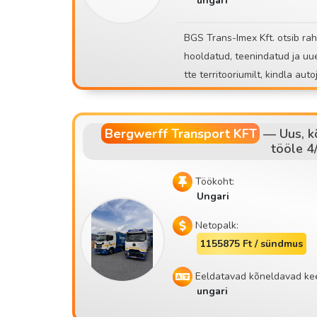
ungari
ne ja normaalne töökeskkond. Kui oled väsinud laadimisest, ebakindlatest töökohtadest
ettearvamatust tööst, liitu stabiilse meeskonnaga! 
BGS Trans-Imex Kft. otsib rahvusvaheliste veotööde jaoks CE-kategooria autojuhte. • Hästi
ail.com 📱 +36 30 535 2693 ⚠️ Palun kandideeri ainult siis, kui sa tõesti saad tulla isiklikule
hooldatud, teenindatud ja uuenev sõidukipark • 32 aasta
kohtumisele!
Bergwerff Transport KFT
—
Uus, 
tööle 4
Töökoht:
Ungari
Netopalk:
1155875 Ft / sündmus
Eeldatavad kõneldavad ke
ungari