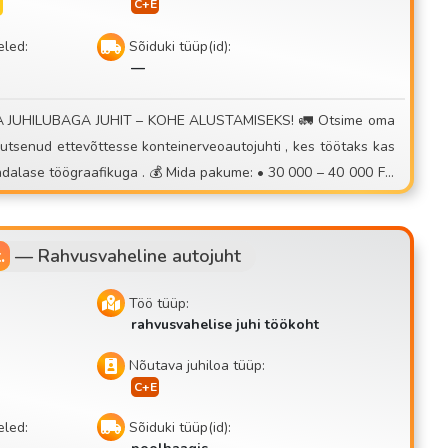
eled:
Sõiduki tüüp(id):
—
000 km 🕒 Tööaeg / Tö
.
—
Rahvusvaheline autojuht
Töö tüüp:
rahvusvahelise juhi töökoht
ukipark: •
Nõutava juhiloa tüüp:
liimaseade • Seisukütte • Rajashoidja
iklós 📚 Ootame ka algaj
eled:
Sõiduki tüüp(id):