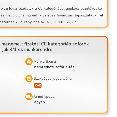
óban el tudsz jönni személyes találkozóra!
ephelyi indulás, fix kocsis rendszerben • Fő irányvonalak: AT, DE, NL, SK, CZ
, megemelt fizetés! CE kategóriás sofőrök
árjuk 4/1 es munkarendre
Munka típusa:
nemzetközi sofőr állás
Szükséges jogosítvány:
Jármű típusa:
egyéb