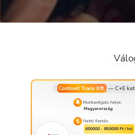
Válo
Contiset Trans Kft.
—
C+E kat
Munkavégzés helye:
Magyarország
Nettó fizetés:
600000 - 850000 Ft / hó