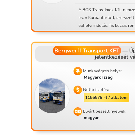
csak akkor jelentkezz, ha val
A BGS Trans-Imex Kft. nemzetközi fuvarfeladatokra CE kategóriával gépkocsivezetőket ker
es. • Karbantartott, szervizelt és megújuló járműpark • 32 éves fuvarozási tapasztalat • Tel
Bergwerff Transport KFT
—
Új
jelentkezését v
Munkavégzés helye:
Magyarország
Nettó fizetés:
1155875 Ft / alkalom
Elvárt beszélt nyelvek:
magyar