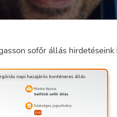
gasson sofőr állás hirdetéseink 
rgóriás napi hazajárós konténeres állás
Munka típusa:
belföldi sofőr állás
Szükséges jogosítvány: