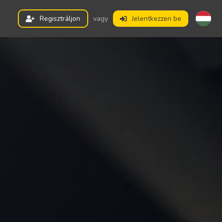
Regisztráljon
vagy
Jelentkezzen be