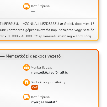
Jármű típusa:
—
—
Nemzetközi gépkocsivezető
Munka típusa:
nemzetközi sofőr állás
Szükséges jogosítvány:
Jármű típusa:
onytalan helyekből vagy kiszámíthatatlan munkából, válts egy
nyerges vontató