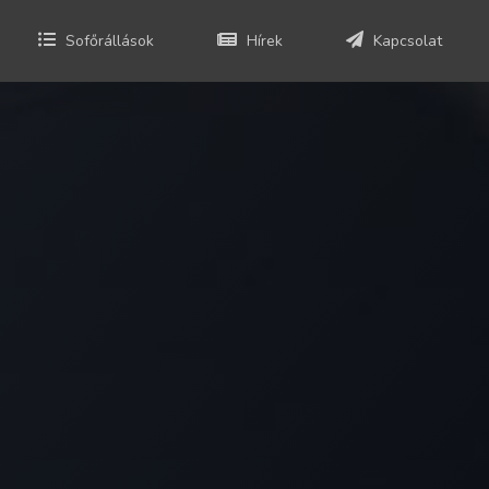
Sofőrállások
Hírek
Kapcsolat