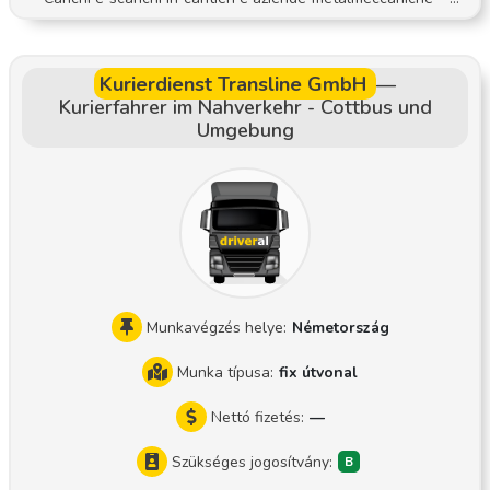
ebnode.hu/
spetto delle procedure di sicurezza e della documentazione
di viaggio
Kurierdienst Transline GmbH
—
Kurierfahrer im Nahverkehr - Cottbus und
Umgebung
Munkavégzés helye:
Németország
Munka típusa:
fix útvonal
Nettó fizetés:
—
Szükséges jogosítvány: