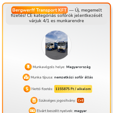
ak: AT, DE, NL, SK, CZ
Bergwerff Transport KFT
—
Új, megemelt
fizetés! CE kategóriás sofőrök jelentkezését
várjuk 4/1 es munkarendre
Munkavégzés helye:
Magyarország
Munka típusa:
nemzetközi sofőr állás
Nettó fizetés:
1155875 Ft / alkalom
Szükséges jogosítvány:
Elvárt beszélt nyelvek:
magyar