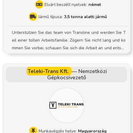
Elvárt beszélt nyelvek:
német
Jármű típusa:
3,5 tonna alatti jármű
Unterstützen Sie das team von Transline und werden Sie T
eil einer tollen Arbeitsfamilie. Zögern Sie nicht lang und ko
mmen Sie vorbei, schauen Sie sich die Arbeit an und entsch
eiden Sie dann. Ihre Aufgaben Vorbereitung und Planung d
er Zustell- und Abholtour Be- und Entladetätigkeiten Termi
Teleki-Trans Kft.
—
Nemzetközi
ngerechte Zustellung und Abholung von Sendungen, bei Ge
Gépkocsivezető
schäfts- und Privatkunden Sorgfältige Dokumentation des Z
ustell- und Abholprozesses Sicherer und pfleglicher Umgan
g mit der zur Verfügung gestellten Technik Wir freuen uns v
on Ihnen zu hören und Sie bei einem persönliochen Gespräc
h kennen zulernen
Munkavégzés helye:
Magyarország