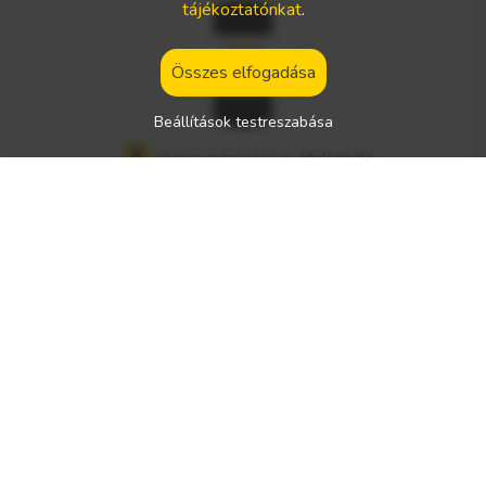
tájékoztatónkat
.
1.000.000 Ft/hó] Telephely: Debrecen mellett Amit kínálunk
Modern, jól karbantartott járműpark, DAF Stabil, magyar tul
Összes elfogadása
ajdonú vállalati háttér Kocsigazda rendszer Fiatal, jól felszer
elt gépjárművek Bekamerázott parkoló Telephely: Debrecen
Beállítások testreszabása
Munkavégzés helye:
Hollandia
Munka típusa:
nemzetközi sofőr állás
Nettó fizetés:
1000 - 1500 € / hét
Szükséges jogosítvány:
Elvárt beszélt nyelvek:
angol
Jármű típusa:
—
Werkman – Recrutare Șoferi Profesioniști C+E pentru Oland
a Werkman este o agenție de recrutare specializată în plas