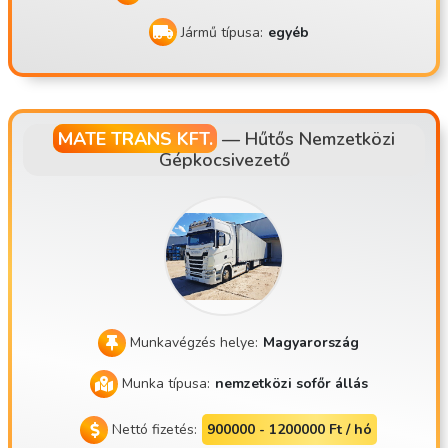
Jármű típusa:
egyéb
MATE TRANS KFT.
—
Hűtős Nemzetközi
Gépkocsivezető
Munkavégzés helye:
Magyarország
Munka típusa:
nemzetközi sofőr állás
Nettó fizetés:
900000 - 1200000 Ft / hó