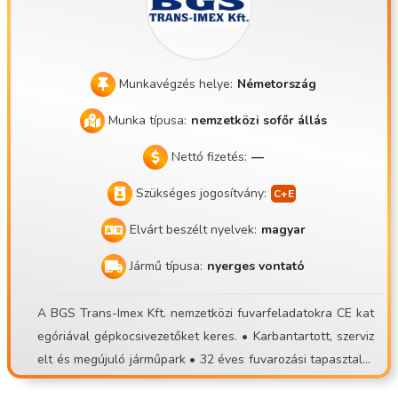
• Tervezhető, kiszámítható munkarend • Napi hazajárós leh
etőség 🚛 Munka jellege: • Csak konténer szállítás • Nincs
fizikai munka • Nem kell rakodni • A feladat főként vezetés
• Kulturált, nyugodt munkavégzés 🚚 Járműpark: • EURO6-o
Munkavégzés helye:
Németország
s Renault T vontatók • Állóklíma • Állófűtés • Sávtartó ren
Munka típusa:
nemzetközi sofőr állás
dszer • Karbantartott, modern járművek 📍 Telephely: Szige
tszentmiklós 📚 Kezdők jelentkezését is várjuk! Teljes betan
Nettó fizetés:
—
ítást biztosítunk. 🤝 Nálunk fontos a korrekt hozzáállás és a
Szükséges jogosítvány:
normális munkakörnyezet. Ha eleged van a rakodásból, biz
onytalan helyekből vagy kiszámíthatatlan munkából, válts
Elvárt beszélt nyelvek:
magyar
egy stabil csapathoz! 📞 Jelentkezés: 📧 contisettrans@gma
Jármű típusa:
nyerges vontató
il.com 📱 +36 30 535 2693 ⚠️ Kérjük, csak akkor jelentkezz,
ha valóban el tudsz jönni személyes találkozóra!
A BGS Trans-Imex Kft. nemzetközi fuvarfeladatokra CE kat
egóriával gépkocsivezetőket keres. • Karbantartott, szerviz
elt és megújuló járműpark • 32 éves fuvarozási tapasztalat
• Telephelyi indulás, fix kocsis rendszerben • Fő irányvonal