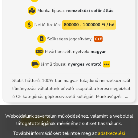
Munka típusa:
nemzetközi sofőr állás
Nettó fizetés:
800000 - 1000000 Ft / hó
Szükséges jogosítvány:
Elvárt beszélt nyelvek:
magyar
Jármű típusa:
nyerges vontató
Stabil hátterű, 100%-ban magyar tulajdonú nemzetközi szál
lítmányozási vállalatunk bővülő csapatába keresi megbízhat
ó CE kategóriás gépkocsivezető kollégáit! Munkavégzés: Ny
erges ponyvás szerelvényen Rendszer: Kocsigazdás rendsze
r Fiatal, karbantartott flotta: Modern, nyerges ponyvás szere
Weboldalunk zavartalan műkődéséhez, valamint a weboldal
Werkman
—
Șoferi profesioniști C+E
lvényekkel dolgozunk. Biztos háttér: Bejelentett munkaviszo
látogatottságának méréséhez sütiket használunk.
Olanda
ny és folyamatos, hosszú távú fuvarfeladatok. Kiszámítható
További információkért tekintse meg az
adatkezelési
fizetés: Pontos, korrekt bér elszámolás (Nettó [pl. 850.000 -