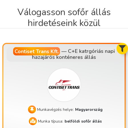
Válogasson sofőr állás
hirdetéseink közül
Contiset Trans Kft.
—
C+E katrgóriás napi
hazajárós konténeres állás
Munkavégzés helye:
Magyarország
Munka típusa:
belföldi sofőr állás