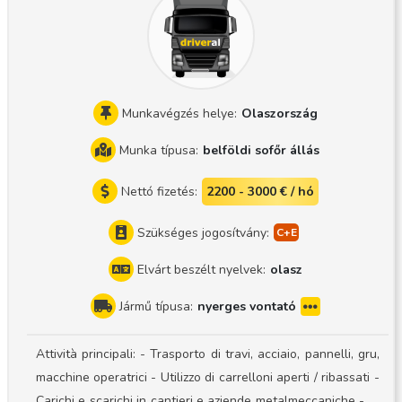
aeszköz egy új gen. Scania S500 és egy Schmitz Sko24 félp
ótkocsi Kocsigazda rendszer Kérném a jelentkezőket, hogy t
ekintsék meg a weboldalon az adott szerelvényt mielőtt jel
entkeznének ugyanis rendkívül alacsonyak a spoilerek a vo
natón illetve a pótkocsin a hátsó pótkerék tartó ládák. Nag
Munkavégzés helye:
Olaszország
yon kényes a szerelvény így aki nem képes ezt figyelembe
Munka típusa:
belföldi sofőr állás
venni kérem ne is jelentkezzen! Mire van szükségünk, hogy
együtt dolgozhassunk? CE jogosítvány + GKI kártya Digitáli
Nettó fizetés:
2200 - 3000 € / hó
s tachográf kártya Képes a megadott útvonalat betartani M
enetlevelet és Cmr-t képes egyedül precízen vezetni és kit
Szükséges jogosítvány:
ölteni 1 év hűtős nyerges szerelvényen való tapasztalat 56
Elvárt beszélt nyelvek:
olasz
1/2006/EK szabályainak betartása Megbízható, önmagára é
s környezetére igényes Képes tisztán tartani saját magát é
Jármű típusa:
nyerges vontató
s a munkaeszközét Okostelefon, ami olvasható minőségű k
épet készít, illetve Viber, Whatsapp, Messenger vagy Skyp
Attività principali: - Trasporto di travi, acciaio, pannelli, gru,
e használata, Cégkeresés Google Mapson Az alábbi webol
macchine operatrici - Utilizzo di carrelloni aperti / ribassati -
dalon megtekintheti a szerelvényeinket! https://matetrans.w
Carichi e scarichi in cantieri e aziende metalmeccaniche - Ri