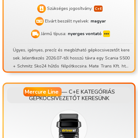
Szükséges jogosítvány:
Elvárt beszélt nyelvek:
magyar
Jármű típusa:
nyerges vontató
Ügyes, igényes, precíz és megbízható gépkocsivezetőt kere
sek. Jelentkezés 2026.07-től hosszú távra egy Scania S500
+ Schmitz Sko24 hűtős félpótkocsira. Mate Trans Kft. http
s://matetrans.webnode.hu/ A mi mottónk Profin vagy Sehog
y! FLOTTA BŐVÍTÉS miatt egy gépkocsivezetői nyitott pozíci
ó! Tapasztalt sofőr jelentkezését várom hűtős nemzetközi
Mercure Line
—
C+E KATEGÓRIÁS
GÉPKOCSIVEZETŐT KERESÜNK
munkára! Budapest környékéről is! Kik vagyunk? Cégünk a
Mate Trans Kft. 2018-ban lépett a piacra. Több nyerges hüt
ős szerelvénnyel végzünk szállítást megbízónk számára Ny
ugat-Európába. Telephelyünk Balotaszállás. Parkolás Buda
pest környékén. Miért válassz minket? Bérezés havi 900.00