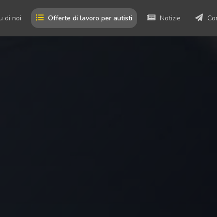
u di noi
Offerte di lavoro per autisti
Notizie
Co