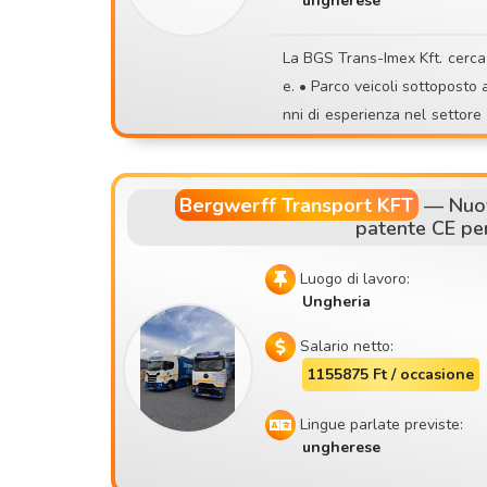
ungherese
a regolare manutenzione 📍 Sede: Szigetszentmiklós 📚 Accettiamo anche candidature di p
rincipianti! Garantiamo una formazione completa. 🤝 Per noi sono importanti un atteggiamen
La BGS Trans-Imex Kft. cerca autisti con patente CE per incarichi di trasporto internazional
to corretto e un ambiente di lavoro sereno. Se ne hai abbastan
e. • Parco veicoli sottoposto a manutenzione, revisionato e in continuo rinnovamento • 32 a
dei posti di lavoro precari o d
nni di esperienza nel settore dei trasporti • Partenza dalla sede,
📞 Candidatura: 📧 contisettrans@gmail.com 📱 +36 30 535 2693 ⚠️ Ti preghiamo di candid
• Principali destinazioni: AT, 
arti solo se sei davvero dispo
Bergwerff Transport KFT
—
Nuov
patente CE per
Luogo di lavoro:
Ungheria
Salario netto:
1155875 Ft / occasione
Lingue parlate previste:
ungherese