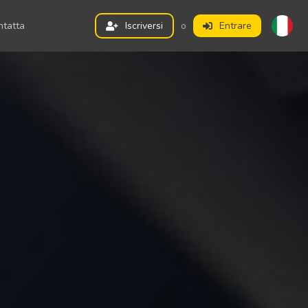
ntatta
Iscriversi
o
Entrare