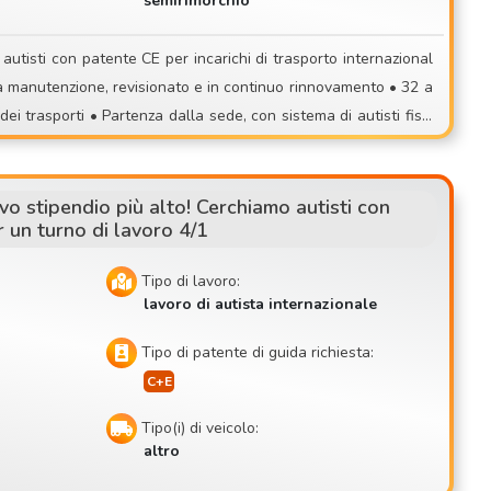
semirimorchio
za delle operazioni di carico,
i un’attività imprevedibile, passa a far parte di un team stabile!
 con sistema di autisti fissi
DE, NL, SK, CZ
nibile a venire a un colloquio di persona!
o stipendio più alto! Cerchiamo autisti con
 un turno di lavoro 4/1
Tipo di lavoro:
lavoro di autista internazionale
Tipo di patente di guida richiesta:
Tipo(i) di veicolo:
altro