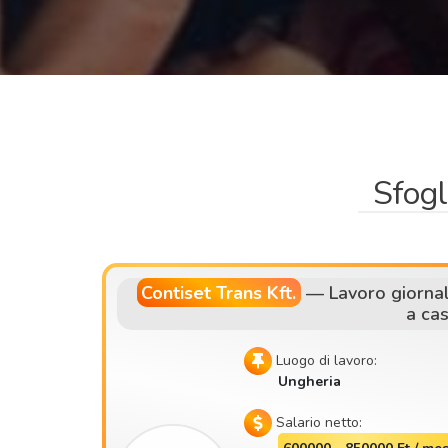
Sfogl
Contiset Trans Kft.
—
Lavoro giornal
a cas
Luogo di lavoro:
Ungheria
Salario netto: