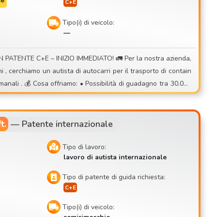
se
Tipo(i) di veicolo:
—
e con contratto r
t.
—
Patente internazionale
Tipo di lavoro:
lavoro di autista internazionale
 casa ogni giorno 🚛 Tipo d
Tipo di patente di guida richiesta:
Tipo(i) di veicolo: