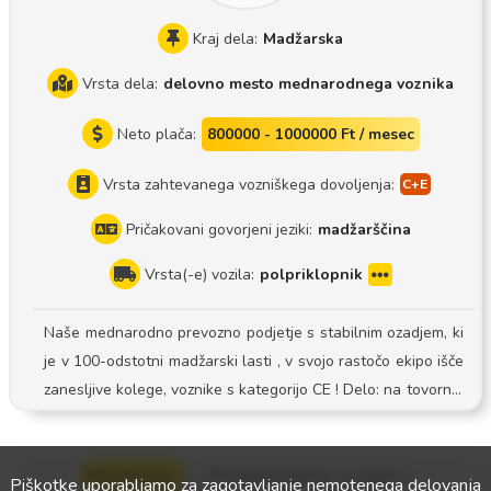
Kraj dela:
Madžarska
Vrsta dela:
delovno mesto mednarodnega voznika
Neto plača:
800000 - 1000000 Ft / mesec
Vrsta zahtevanega vozniškega dovoljenja:
Pričakovani govorjeni jeziki:
madžarščina
Vrsta(-e) vozila:
polpriklopnik
Naše mednarodno prevozno podjetje s stabilnim ozadjem, ki
je v 100-odstotni madžarski lasti , v svojo rastočo ekipo išče
zanesljive kolege, voznike s kategorijo CE ! Delo: na tovornja
ku s prikolico s ponjavo Sistem: sistem z voznikom Mlada, vz
drževana flota: Delamo z modernimi tovornjaki s prikolico s
Werkman
—
Profesionalni vozniki s
ponjavo. Zanesljiva podpora: Uradno prijavljeno delovno raz
Piškotke uporabljamo za zagotavljanje nemotenega delovanja