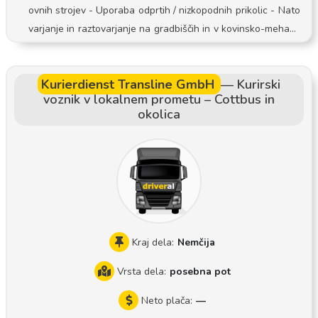
etij na Google Maps Na spodnji spletni strani si lahko ogled
ovnih strojev - Uporaba odprtih / nizkopodnih prikolic - Nato
ate naše sestave! https://matetrans.webnode.hu/
varjanje in raztovarjanje na gradbiščih in v kovinsko-mehans
kih podjetjih - Upoštevanje varnostnih postopkov in potoval
ne dokumentacije
Kurierdienst Transline GmbH
—
Kurirski
voznik v lokalnem prometu – Cottbus in
okolica
Kraj dela:
Nemčija
Vrsta dela:
posebna pot
Neto plača:
—