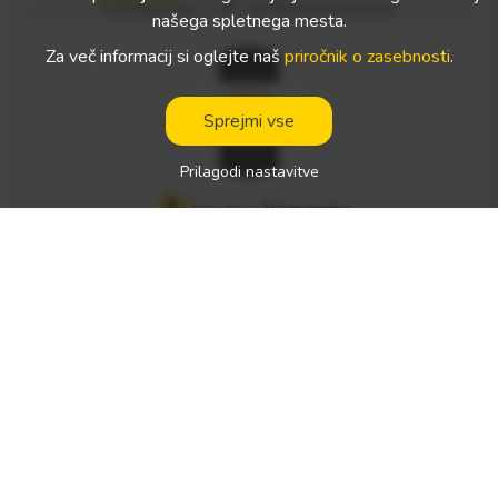
kategorijo C+E na Nizozemskem
merje ter stalne, dolgoročne prevozne naloge. Predvidljiva p
našega spletnega mesta.
lača: natančno in pravično izračunana plača (neto [npr. 850.
Za več informacij si oglejte naš
priročnik o zasebnosti
.
000 – 1.000.000 Ft/mesec] Lokacija: v bližini Debrecena Kaj
ponujamo Sodoben, dobro vzdrževan vozni park, DAF Stabil
Sprejmi vse
no podjetje v madžarski lasti Sistem upravljanja vozil Mlada,
dobro opremljena vozila Parkirišče z videonadzorom Sedež:
Prilagodi nastavitve
Debrecen
Kraj dela:
Nizozemska
Vrsta dela:
delovno mesto mednarodnega voznika
Neto plača:
1000 - 1500 € / teden
Vrsta zahtevanega vozniškega dovoljenja:
Pričakovani govorjeni jeziki:
angleščina
Vrsta(-e) vozila:
—