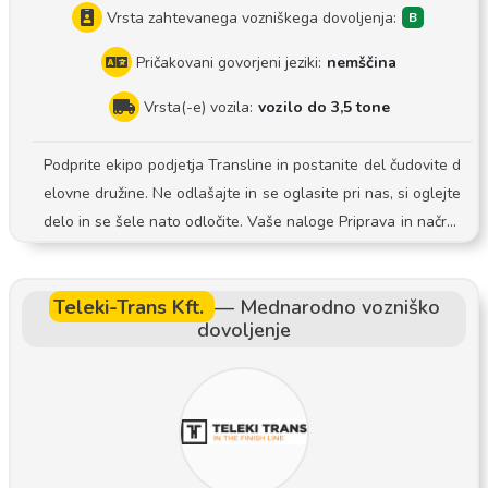
Vrsta zahtevanega vozniškega dovoljenja:
Pričakovani govorjeni jeziki:
nemščina
Vrsta(-e) vozila:
vozilo do 3,5 tone
Podprite ekipo podjetja Transline in postanite del čudovite d
elovne družine. Ne odlašajte in se oglasite pri nas, si oglejte
delo in se šele nato odločite. Vaše naloge Priprava in načrto
vanje dostavnih in prevzemnih poti Nakladanje in razkladanj
e Pravočasna dostava in prevzem pošiljk pri poslovnih in zas
Teleki-Trans Kft.
—
Mednarodno vozniško
ebnih strankah Natančno dokumentiranje procesa dostave i
dovoljenje
n prevzema Varno in skrbno ravnanje z zagotovljeno opremo
Veselimo se vašega odziva in spoznavanja z vami na osebne
m pogovoru