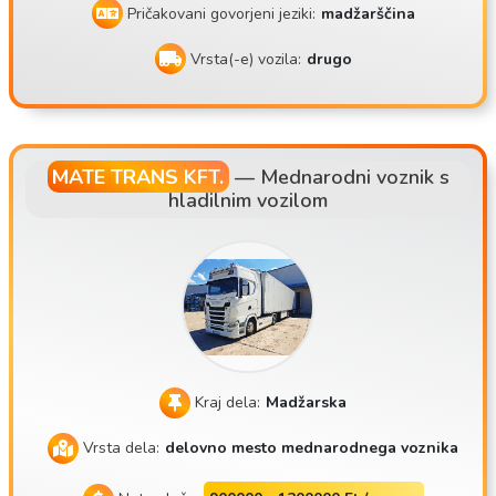
Pričakovani govorjeni jeziki:
madžarščina
Vrsta(-e) vozila:
drugo
MATE TRANS KFT.
—
Mednarodni voznik s
hladilnim vozilom
Kraj dela:
Madžarska
Vrsta dela:
delovno mesto mednarodnega voznika