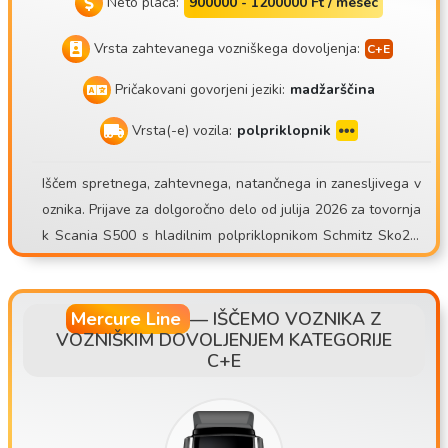
Neto plača:
900000 - 1200000 Ft / mesec
Vrsta zahtevanega vozniškega dovoljenja:
Pričakovani govorjeni jeziki:
madžarščina
Vrsta(-e) vozila:
polpriklopnik
Iščem spretnega, zahtevnega, natančnega in zanesljivega v
oznika. Prijave za dolgoročno delo od julija 2026 za tovornja
k Scania S500 s hladilnim polpriklopnikom Schmitz Sko24.
Mate Trans Kft. https://matetrans.webnode.hu/ Naš moto je:
»Profesionalno ali nič!« Zaradi ŠIRITVE VOZNEGA PARKA je
na voljo delovno mesto voznika! Iščemo izkušenega voznika
Mercure Line
—
IŠČEMO VOZNIKA Z
VOZNIŠKIM DOVOLJENJEM KATEGORIJE
za mednarodno delo s hladilnim prikolicem! Tudi iz okolice B
C+E
udimpešte! Kdo smo? Naše podjetje Mate Trans Kft. je na tr
g vstopilo leta 2018. Z več tovornjaki s hladilnim sistemom
opravljamo prevoze za naše naročnike v Zahodno Evropo. N
aša baza je v Balotaszállásu. Parkiranje v okolici Budimpešt