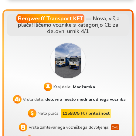
z sedeža podjetja, sistem fiksnih voznikov • Glavne smeri: A
T, DE, NL, SK, CZ
Bergwerff Transport KFT
—
Nova, višja
plača! Iščemo voznike s kategorijo CE za
delovni urnik 4/1
Kraj dela:
Madžarska
Vrsta dela:
delovno mesto mednarodnega voznika
Neto plača:
1155875 Ft / priložnost
Vrsta zahtevanega vozniškega dovoljenja: