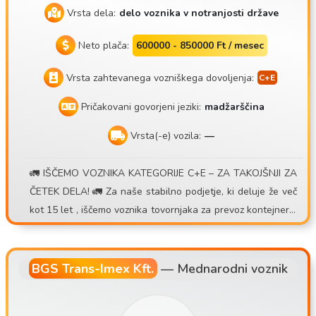
Vrsta dela:
delo voznika v notranjosti države
Neto plača:
600000 - 850000 Ft / mesec
Vrsta zahtevanega vozniškega dovoljenja:
Pričakovani govorjeni jeziki:
madžarščina
Vrsta(-e) vozila:
—
🚛 IŠČEMO VOZNIKA KATEGORIJE C+E – ZA TAKOJŠNJI ZA
ČETEK DELA! 🚛 Za naše stabilno podjetje, ki deluje že več
kot 15 let , iščemo voznika tovornjaka za prevoz kontejnerje
v za dnevno ali tedensko delo . 💰 Kaj ponujamo: • Možnost
zaslužka 30.000 – 40.000 Ft/dan • Sistem premij za prevoze
• Dodatno dnevno nadomestilo za manjše mednarodne pre
BGS Trans-Imex Kft.
—
Mednarodni voznik
voze • Dodatno nadomestilo v primeru dveh voženj na dan
• Natančno in zanesljivo obračunavanje • Uradno prijavljen