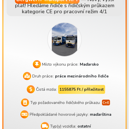
plat! Hledáme řidiče s řidičským průkazem
kategorie CE pro pracovní režim 4/1
Místo výkonu práce:
Maďarsko
Druh práce:
práce mezinárodního řidiče
Čistá mzda:
1155875 Ft / příležitost
Typ požadovaného řidičského průkazu:
Předpokládané hovorové jazyky:
maďarština
Typ(y) vozidla:
ostatní