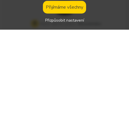
Debrecínu Co nabízíme Moderní, dobře udržovaný vozový pa
Přijímáme všechny
rk značky DAF Stabilní zázemí společnosti v maďarském vlas
tnictví Systém správy vozidel Nové, dobře vybavené vozidla
Přizpůsobit nastavení
Místo výkonu práce:
Nizozemsko
Parkoviště s kamerovým systémem Sídlo: Debrecen
Druh práce:
práce mezinárodního řidiče
Čistá mzda:
1000 - 1500 € / týden
Typ požadovaného řidičského průkazu:
Předpokládané hovorové jazyky:
angličtina
Typ(y) vozidla:
—
Werkman – Nábor profesionálních řidičů s oprávněním C+E
pro Nizozemsko Werkman je personální agentura specializuj
ící se na zprostředkování profesionálních řidičů kategorie C+
E pro spolehlivé dopravní společnosti v Nizozemsku . Spolup