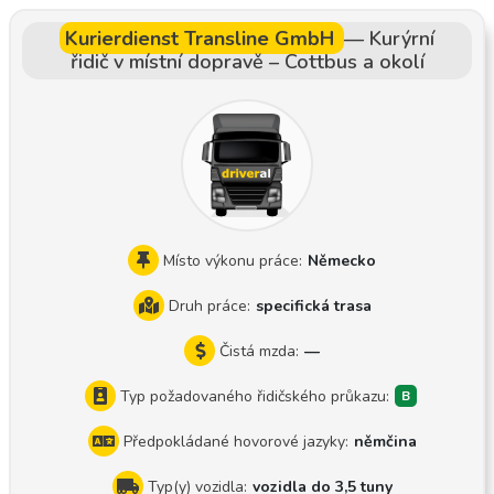
dokumentace
vé stránce si můžete prohlédnout naše sestavy! https://mat
Kurierdienst Transline GmbH
—
Kurýrní
etrans.webnode.hu/
řidič v místní dopravě – Cottbus a okolí
Místo výkonu práce:
Německo
Druh práce:
specifická trasa
Čistá mzda:
—
Typ požadovaného řidičského průkazu:
Předpokládané hovorové jazyky:
němčina
Typ(y) vozidla:
vozidla do 3,5 tuny