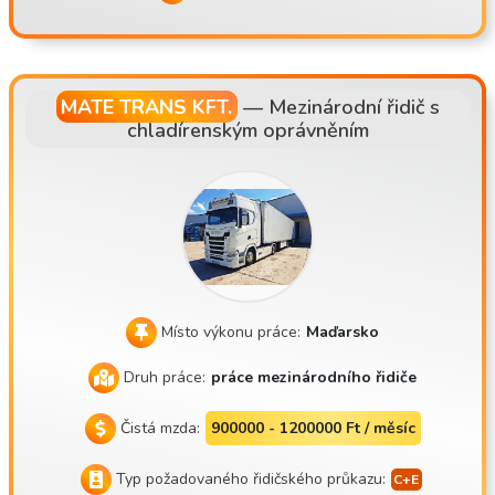
MATE TRANS KFT.
—
Mezinárodní řidič s
chladírenským oprávněním
Místo výkonu práce:
Maďarsko
Druh práce:
práce mezinárodního řidiče
Čistá mzda:
900000 - 1200000 Ft / měsíc
Typ požadovaného řidičského průkazu: