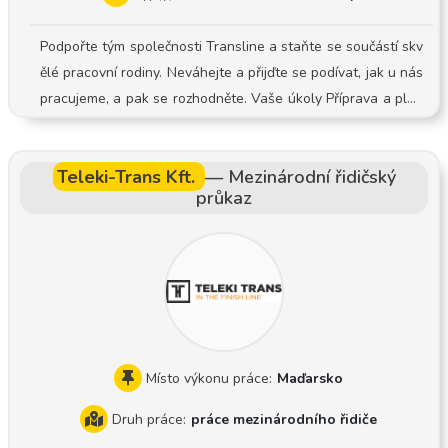
Podpořte tým společnosti Transline a staňte se součástí skv
ělé pracovní rodiny. Neváhejte a přijďte se podívat, jak u nás
pracujeme, a pak se rozhodněte. Vaše úkoly Příprava a plán
ování rozvážkových a sběrných tras Nakládka a vykládka zá
silek Včasné doručování a vyzvedávání zásilek u firemních i
Teleki-Trans Kft.
—
Mezinárodní řidičský
soukromých zákazníků Pečlivá dokumentace procesu doručo
průkaz
vání a vyzvedávání zásilek Bezpečné a šetrné zacházení s p
oskytnutou technikou Těšíme se, až se nám ozvete, a rádi v
ás poznáme při osobním rozhovoru
Místo výkonu práce:
Maďarsko
Druh práce:
práce mezinárodního řidiče