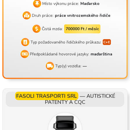
HUF netto, v závislosti na počtu odpracovaných dnů v dané
Místo výkonu práce:
Maďarsko
m měsíci a víkendech strávených na cestách Základní hrub
Druh práce:
práce vnitrozemského řidiče
á mzda 373 200 Ft (čistá 248 178) Volně volitelný pobyt do
ma: 45. volno každé druhé víkendové nebo třetí pracovní tý
Čistá mzda:
700000 Ft / měsíc
denní volno doma podle dohody Ani během volna není nutn
é vykládat náklad z tahače Naše řidiče si vážíme, stejně jak
Typ požadovaného řidičského průkazu:
o oni si váží svého soupravy Bonus za spotřebu a bonus za
Předpokládané hovorové jazyky:
maďarština
beznehodovou jízdu na konci roku Jsme malá rodinná firma J
sme korektní a vstřícná firma Jaká je práce? Pracovní směny
Typ(y) vozidla:
—
trvají 2 týdny, obvykle s odjezdem v pondělí v jednom týdnu
a příjezdem v pátek v týdnu následujícím, takže 45. den odp
očinku strávíte doma, buď každý třetí víkend, nebo podle do
hody Během 1–2 měsíců se seznámíte s 70–80 % přepravní
FASOLI TRASPORTI SRL
—
AUTISTICKÉ
ch tras Parkování v okolí Budapešti nebo v Balotaszállásu
PATENTY A CQC
Trasy: Rakousko, Slovensko, Česko, Slovinsko, Chorvatsko,
Německo, Benelux, Francie, Itálie, Španělsko, Portugalsko,
Anglie, Irsko, Skotsko atd. Najetá vzdálenost 12 000 km/mě