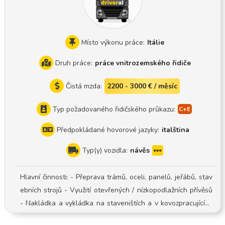
síc Obvykle kompletní náklady, občas výměna palet Pracov
ní vozidlo: nová generace Scania S500 a návěs Schmitz Sko
24 Systém správy vozidel Žádám uchazeče, aby si před pod
áním přihlášky prohlédli danou soupravu na webových strá
Místo výkonu práce:
Itálie
nkách, protože spoilery na tahači i na návěsu a bedny na za
Druh práce:
práce vnitrozemského řidiče
dní rezervní kolo jsou mimořádně nízko umístěné. Souprava j
e velmi citlivá, proto prosím ty, kteří nejsou schopni tuto sku
Čistá mzda:
2200 - 3000 € / měsíc
tečnost zohlednit, aby se vůbec nehlásili! Co potřebujeme,
abychom mohli spolupracovat? Řidičský průkaz skupiny CE
Typ požadovaného řidičského průkazu:
+ karta GKI Karta digitálního tachografu Schopnost dodržov
Předpokládané hovorové jazyky:
italština
at zadanou trasu Schopnost samostatně a přesně vést a vy
plňovat přepravní list a CMR 1 rok praxe s chladírenským ta
Typ(y) vozidla:
návěs
hačem s návěsem Dodržování předpisů nařízení 561/2006/E
S Spolehlivý, kladoucí vysoké nároky na sebe i své okolí Je
Hlavní činnosti: - Přeprava trámů, oceli, panelů, jeřábů, stav
schopen udržovat v čistotě sebe i své pracovní nástroje Sm
ebních strojů - Využití otevřených / nízkopodlažních přívěsů
artphone, který pořizuje snímky v čitelné kvalitě, a schopnos
- Nakládka a vykládka na staveništích a v kovozpracujících
t používat aplikace Viber, WhatsApp, Messenger nebo Sky
podnicích - Dodržování bezpečnostních postupů a přepravní
pe, vyhledávání firem na Google Maps Na následující webo