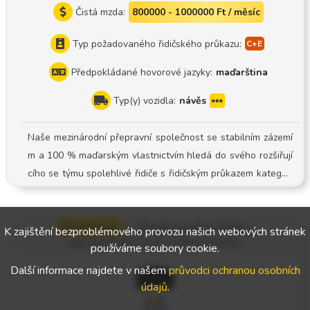
Čistá mzda:
800000 - 1000000 Ft / měsíc
Typ požadovaného řidičského průkazu:
Předpokládané hovorové jazyky:
maďarština
Typ(y) vozidla:
návěs
Naše mezinárodní přepravní společnost se stabilním zázemí
m a 100 % maďarským vlastnictvím hledá do svého rozšiřují
cího se týmu spolehlivé řidiče s řidičským průkazem kategori
e CE ! Pracovní náplň: Řízení soupravy s návěsem s plachtou
Systém: Systém s řidičem-správcem vozového parku Mladý,
Werkman
—
Profesionální řidiči s
dobře udržovaný vozový park: Pracujeme s moderními soupr
K zajištění bezproblémového provozu našich webových stránek
oprávněním C+E v Nizozemsku
avami s návěsem s plachtou. Jistá zázemí: Oficiálně registrov
používáme soubory cookie.
aný pracovní poměr a stálé, dlouhodobé přepravní zakázky.
Další informace najdete v našem
průvodci ochranou osobních
Předvídatelný plat: Přesné a korektní vyúčtování mzdy (čistá
údajů
.
mzda [např. 850 000 – 1 000 000 Ft/měsíc] Působiště: v okolí