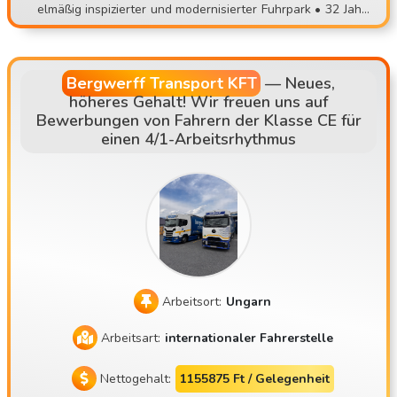
elmäßig inspizierter und modernisierter Fuhrpark • 32 Jahre
zen oder unvorhersehbaren Aufgaben, wechsle zu einem s
Erfahrung im Transportwesen • Abfahrt vom Standort, im F
tabilen Team! 📞 Bewerbung: 📧 contisettrans@gmail.com
estfahrersystem • Hauptrouten: AT, DE, NL, SK, CZ
📱 +36 30 535 2693 ⚠️ Bitte bewirb dich nur, wenn du tats
ächlich zu einem persönlichen Vorstellungsgespräch komm
Bergwerff Transport KFT
—
Neues,
höheres Gehalt! Wir freuen uns auf
en kannst!
Bewerbungen von Fahrern der Klasse CE für
einen 4/1-Arbeitsrhythmus
Arbeitsort:
Ungarn
Arbeitsart:
internationaler Fahrerstelle
Nettogehalt:
1155875 Ft / Gelegenheit