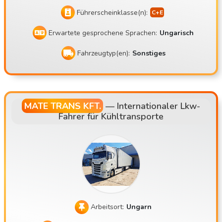
Führerscheinklasse(n):
Erwartete gesprochene Sprachen:
Ungarisch
Fahrzeugtyp(en):
Sonstiges
MATE TRANS KFT.
—
Internationaler Lkw-
Fahrer für Kühltransporte
Arbeitsort:
Ungarn