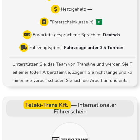
Nettogehalt:
—
Führerscheinklasse(n):
Erwartete gesprochene Sprachen:
Deutsch
Fahrzeugtyp(en):
Fahrzeuge unter 3.5 Tonnen
Unterstützen Sie das Team von Transline und werden Sie T
eil einer tollen Arbeitsfamilie. Zögern Sie nicht lange und ko
mmen Sie vorbei, schauen Sie sich die Arbeit an und entsch
eiden Sie dann. Ihre Aufgaben Vorbereitung und Planung d
er Zustell- und Abholtouren Be- und Entladearbeiten Termi
Teleki-Trans Kft.
—
Internationaler
ngerechte Zustellung und Abholung von Sendungen bei Ge
Führerschein
schäfts- und Privatkunden Sorgfältige Dokumentation des Z
ustell- und Abholprozesses Sicherer und sorgfältiger Umga
ng mit der zur Verfügung gestellten Technik Wir freuen uns
darauf, von Ihnen zu hören und Sie bei einem persönlichen