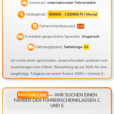
Arbeitsart:
internationaler Fahrerstelle
Nettogehalt:
900000 - 1200000 Ft / Monat
Führerscheinklasse(n):
Erwartete gesprochene Sprachen:
Ungarisch
Fahrzeugtyp(en):
Sattelzüge
Ich suche einen geschickten, anspruchsvollen, präzisen und
zuverlässigen Lkw-Fahrer. Bewerbung ab Juli 2026 für eine
langfristige Tätigkeit mit einem Scania S500 + Schmitz Sko
24-Kühlauflieger. Mate Trans Kft. https://matetrans.webnod
e.hu/ Unser Motto lautet: „Profi oder gar nichts!“ Aufgrund
einer FLOTTENERWEITERUNG ist eine Stelle als Lkw-Fahr
Mercure Line
—
WIR SUCHEN EINEN
FAHRER DER FÜHRERSCHEINKLASSEN C
er zu besetzen! Ich freue mich auf Bewerbungen von erfahr
UND E
enen Fahrern für internationale Einsätze mit Kühlfahrzeuge
n! Auch aus der Umgebung von Budapest! Wer sind wir? U