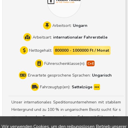
Gespräch kennenzulernen
Arbeitsort:
Ungarn
Arbeitsart:
internationaler Fahrerstelle
Nettogehalt:
800000 - 1000000 Ft / Monat
Führerscheinklasse(n):
Erwartete gesprochene Sprachen:
Ungarisch
Fahrzeugtyp(en):
Sattelzüge
Unser internationales Speditionsunternehmen mit stabilem
Hintergrund und zu 100 % in ungarischem Besitz sucht für s
ein wachsendes Team zuverlässige Fahrer mit Führerschein
der Klasse CE ! Einsatzbereich: Sattelzug mit Planenaufliege
Wir verwenden Cookies, um den reibungslosen Betrieb unserer