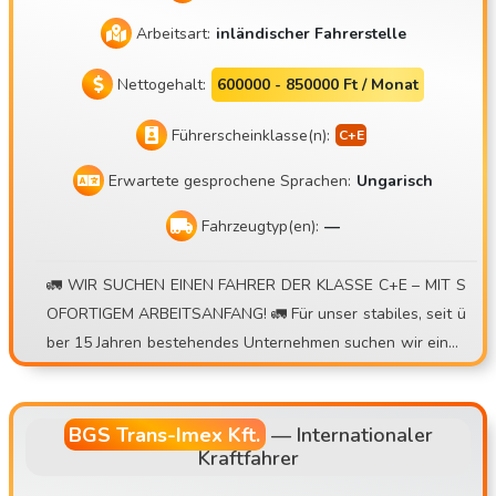
Arbeitsart:
inländischer Fahrerstelle
Nettogehalt:
600000 - 850000 Ft / Monat
Führerscheinklasse(n):
Erwartete gesprochene Sprachen:
Ungarisch
Fahrzeugtyp(en):
—
🚛 WIR SUCHEN EINEN FAHRER DER KLASSE C+E – MIT S
OFORTIGEM ARBEITSANFANG! 🚛 Für unser stabiles, seit ü
ber 15 Jahren bestehendes Unternehmen suchen wir einen
Fahrer für Container-Lkw im Tages- oder Wochenrhythmus
. 💰 Was wir bieten: • Verdienstmöglichkeit von 30.000 – 4
0.000 Ft/Tag • Prämienmodell mit Umkehrpauschale • Bei k
BGS Trans-Imex Kft.
—
Internationaler
Kraftfahrer
leinen internationalen Transporten zusätzliche Tagespausc
hale • Zusätzliche Zulage bei zwei Fahrten pro Tag • Präzis