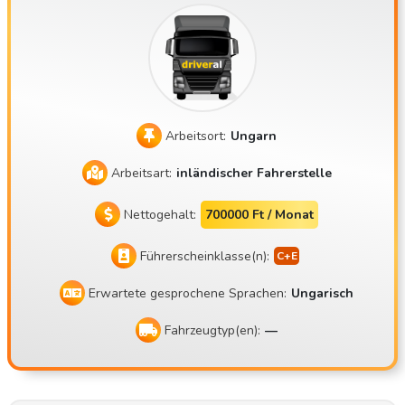
nser Unternehmen, die Mate Trans Kft., ist 2018 auf den M
arkt gekommen. Mit mehreren Sattelzügen mit Kühlanlage f
ühren wir Transporte für unsere Auftraggeber nach Weste
uropa durch. Unser Standort ist Balotaszállás. Parkplätze b
efinden sich im Umkreis von Budapest. Warum sollten Sie s
Arbeitsort:
Ungarn
ich für uns entscheiden? Das monatliche Nettogehalt beträ
gt 900.000 bis 1.200.000 Ft, abhängig von den im jeweilige
Arbeitsart:
inländischer Fahrerstelle
n Monat geleisteten Arbeitstagen und den unterwegs verb
rachten Wochenenden Grundgehalt brutto 373.200 Ft (nett
Nettogehalt:
700000 Ft / Monat
o 248.178) Frei wählbare Heimarbeit: 45-Stunden-Freizeit j
Führerscheinklasse(n):
edes zweite Wochenende oder am Ende der dritten Arbeits
woche zu Hause nach Absprache Auch während der Ruhe
Erwartete gesprochene Sprachen:
Ungarisch
zeit muss der Anhänger nicht entladen werden Wir schätz
en unsere Fahrer, genauso wie sie den Zug schätzen Verbr
Fahrzeugtyp(en):
—
auchsbonus sowie Bonus für unfallfreies Fahren am Jahres
ende Wir sind ein kleines, familiäres Unternehmen Wir sind
ein faires und hilfsbereites Unternehmen Wie sieht die Arb