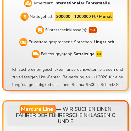
Arbeitsart:
internationaler Fahrerstelle
Nettogehalt:
900000 - 1200000 Ft / Monat
Führerscheinklasse(n):
Erwartete gesprochene Sprachen:
Ungarisch
Fahrzeugtyp(en):
Sattelzüge
Ich suche einen geschickten, anspruchsvollen, präzisen und
zuverlässigen Lkw-Fahrer. Bewerbung ab Juli 2026 für eine
langfristige Tätigkeit mit einem Scania S500 + Schmitz Sko
24-Kühlauflieger. Mate Trans Kft. https://matetrans.webnod
e.hu/ Unser Motto lautet: „Profi oder gar nichts!“ Aufgrund
einer FLOTTENERWEITERUNG ist eine Stelle als Lkw-Fahr
Mercure Line
—
WIR SUCHEN EINEN
FAHRER DER FÜHRERSCHEINKLASSEN C
er zu besetzen! Ich freue mich auf Bewerbungen von erfahr
UND E
enen Fahrern für internationale Einsätze mit Kühlfahrzeuge
n! Auch aus der Umgebung von Budapest! Wer sind wir? U