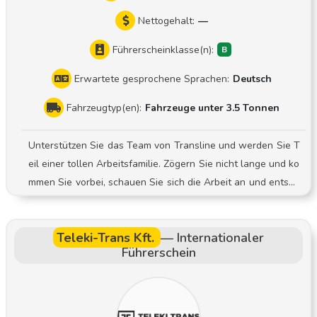
Nettogehalt:
—
Führerscheinklasse(n):
Erwartete gesprochene Sprachen:
Deutsch
Fahrzeugtyp(en):
Fahrzeuge unter 3.5 Tonnen
Unterstützen Sie das Team von Transline und werden Sie T
eil einer tollen Arbeitsfamilie. Zögern Sie nicht lange und ko
mmen Sie vorbei, schauen Sie sich die Arbeit an und entsch
eiden Sie dann. Ihre Aufgaben Vorbereitung und Planung d
er Zustell- und Abholtouren Be- und Entladearbeiten Termi
Teleki-Trans Kft.
—
Internationaler
ngerechte Zustellung und Abholung von Sendungen bei Ge
Führerschein
schäfts- und Privatkunden Sorgfältige Dokumentation des Z
ustell- und Abholprozesses Sicherer und sorgfältiger Umga
ng mit der zur Verfügung gestellten Technik Wir freuen uns
darauf, von Ihnen zu hören und Sie bei einem persönlichen