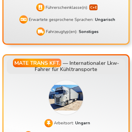
Führerscheinklasse(n):
Erwartete gesprochene Sprachen:
Ungarisch
Fahrzeugtyp(en):
Sonstiges
MATE TRANS KFT.
—
Internationaler Lkw-
Fahrer für Kühltransporte
Arbeitsort:
Ungarn