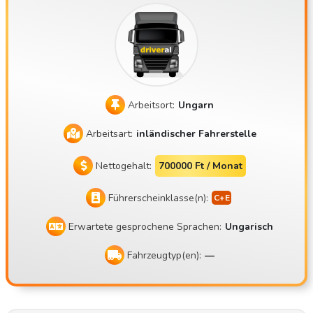
nser Unternehmen, die Mate Trans Kft., ist 2018 auf den M
arkt gekommen. Mit mehreren Sattelzügen mit Kühlanlage f
ühren wir Transporte für unsere Auftraggeber nach Weste
uropa durch. Unser Standort ist Balotaszállás. Parkplätze b
efinden sich im Umkreis von Budapest. Warum sollten Sie s
Arbeitsort:
Ungarn
ich für uns entscheiden? Das monatliche Nettogehalt beträ
gt 900.000 bis 1.200.000 Ft, abhängig von den im jeweilige
Arbeitsart:
inländischer Fahrerstelle
n Monat geleisteten Arbeitstagen und den unterwegs verb
rachten Wochenenden Grundgehalt brutto 373.200 Ft (nett
Nettogehalt:
700000 Ft / Monat
o 248.178) Frei wählbare Heimarbeit: 45-Stunden-Freizeit j
Führerscheinklasse(n):
edes zweite Wochenende oder am Ende der dritten Arbeits
woche zu Hause nach Absprache Auch während der Ruhe
Erwartete gesprochene Sprachen:
Ungarisch
zeit muss der Anhänger nicht entladen werden Wir schätz
en unsere Fahrer, genauso wie sie den Zug schätzen Verbr
Fahrzeugtyp(en):
—
auchsbonus sowie Bonus für unfallfreies Fahren am Jahres
ende Wir sind ein kleines, familiäres Unternehmen Wir sind
ein faires und hilfsbereites Unternehmen Wie sieht die Arb