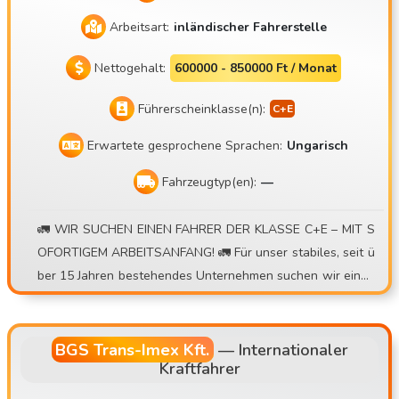
Arbeitsart:
inländischer Fahrerstelle
Nettogehalt:
600000 - 850000 Ft / Monat
Führerscheinklasse(n):
Erwartete gesprochene Sprachen:
Ungarisch
Fahrzeugtyp(en):
—
🚛 WIR SUCHEN EINEN FAHRER DER KLASSE C+E – MIT S
OFORTIGEM ARBEITSANFANG! 🚛 Für unser stabiles, seit ü
ber 15 Jahren bestehendes Unternehmen suchen wir einen
Fahrer für Container-Lkw im Tages- oder Wochenrhythmus
. 💰 Was wir bieten: • Verdienstmöglichkeit von 30.000 – 4
0.000 Ft/Tag • Prämienmodell mit Umkehrpauschale • Bei k
BGS Trans-Imex Kft.
—
Internationaler
Kraftfahrer
leinen internationalen Transporten zusätzliche Tagespausc
hale • Zusätzliche Zulage bei zwei Fahrten pro Tag • Präzis