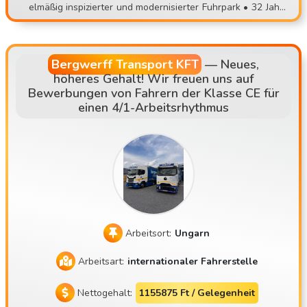
elmäßig inspizierter und modernisierter Fuhrpark • 32 Jahre
zen oder unvorhersehbaren Aufgaben, wechsle zu einem s
Erfahrung im Transportwesen • Abfahrt vom Standort, im F
tabilen Team! 📞 Bewerbung: 📧 contisettrans@gmail.com
estfahrersystem • Hauptrouten: AT, DE, NL, SK, CZ
📱 +36 30 535 2693 ⚠️ Bitte bewirb dich nur, wenn du tats
ächlich zu einem persönlichen Vorstellungsgespräch komm
Bergwerff Transport KFT
—
Neues,
höheres Gehalt! Wir freuen uns auf
en kannst!
Bewerbungen von Fahrern der Klasse CE für
einen 4/1-Arbeitsrhythmus
Arbeitsort:
Ungarn
Arbeitsart:
internationaler Fahrerstelle
Nettogehalt:
1155875 Ft / Gelegenheit