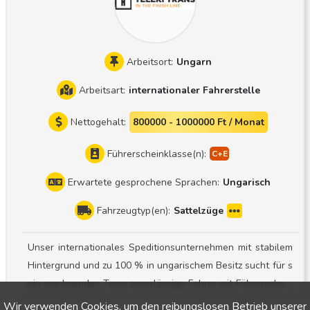
Gespräch kennenzulernen
Arbeitsort:
Ungarn
Arbeitsart:
internationaler Fahrerstelle
Nettogehalt:
800000 - 1000000 Ft / Monat
Führerscheinklasse(n):
Erwartete gesprochene Sprachen:
Ungarisch
Fahrzeugtyp(en):
Sattelzüge
Unser internationales Speditionsunternehmen mit stabilem
Hintergrund und zu 100 % in ungarischem Besitz sucht für s
ein wachsendes Team zuverlässige Fahrer mit Führerschein
der Klasse CE ! Einsatzbereich: Sattelzug mit Planenaufliege
Wir verwenden Cookies, um den reibungslosen Betrieb unserer