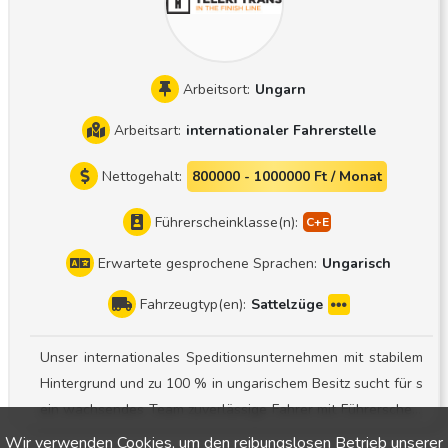
Gespräch kennenzulernen
Arbeitsort:
Ungarn
Arbeitsart:
internationaler Fahrerstelle
Nettogehalt:
800000 - 1000000 Ft / Monat
Führerscheinklasse(n):
Erwartete gesprochene Sprachen:
Ungarisch
Fahrzeugtyp(en):
Sattelzüge
Unser internationales Speditionsunternehmen mit stabilem
Hintergrund und zu 100 % in ungarischem Besitz sucht für s
ein wachsendes Team zuverlässige Fahrer mit Führerschein
der Klasse CE ! Einsatzbereich: Sattelzug mit Planenaufliege
Wir verwenden Cookies, um den reibungslosen Betrieb unserer