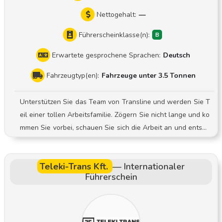
Nettogehalt:
—
Führerscheinklasse(n):
Erwartete gesprochene Sprachen:
Deutsch
Fahrzeugtyp(en):
Fahrzeuge unter 3.5 Tonnen
Unterstützen Sie das Team von Transline und werden Sie T
eil einer tollen Arbeitsfamilie. Zögern Sie nicht lange und ko
mmen Sie vorbei, schauen Sie sich die Arbeit an und entsch
eiden Sie dann. Ihre Aufgaben Vorbereitung und Planung d
er Zustell- und Abholtouren Be- und Entladearbeiten Termi
Teleki-Trans Kft.
—
Internationaler
ngerechte Zustellung und Abholung von Sendungen bei Ge
Führerschein
schäfts- und Privatkunden Sorgfältige Dokumentation des Z
ustell- und Abholprozesses Sicherer und sorgfältiger Umga
ng mit der zur Verfügung gestellten Technik Wir freuen uns
darauf, von Ihnen zu hören und Sie bei einem persönlichen