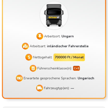
nser Unternehmen, die Mate Trans Kft., ist 2018 auf den M
arkt gekommen. Mit mehreren Sattelzügen mit Kühlanlage f
ühren wir Transporte für unsere Auftraggeber nach Weste
uropa durch. Unser Standort ist Balotaszállás. Parkplätze b
efinden sich im Umkreis von Budapest. Warum sollten Sie s
Arbeitsort:
Ungarn
ich für uns entscheiden? Das monatliche Nettogehalt beträ
gt 900.000 bis 1.200.000 Ft, abhängig von den im jeweilige
Arbeitsart:
inländischer Fahrerstelle
n Monat geleisteten Arbeitstagen und den unterwegs verb
rachten Wochenenden Grundgehalt brutto 373.200 Ft (nett
Nettogehalt:
700000 Ft / Monat
o 248.178) Frei wählbare Heimarbeit: 45-Stunden-Freizeit j
Führerscheinklasse(n):
edes zweite Wochenende oder am Ende der dritten Arbeits
woche zu Hause nach Absprache Auch während der Ruhe
Erwartete gesprochene Sprachen:
Ungarisch
zeit muss der Anhänger nicht entladen werden Wir schätz
en unsere Fahrer, genauso wie sie den Zug schätzen Verbr
Fahrzeugtyp(en):
—
auchsbonus sowie Bonus für unfallfreies Fahren am Jahres
ende Wir sind ein kleines, familiäres Unternehmen Wir sind
ein faires und hilfsbereites Unternehmen Wie sieht die Arb