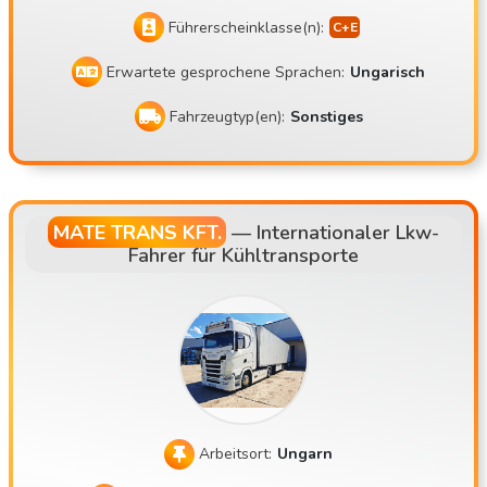
Führerscheinklasse(n):
Erwartete gesprochene Sprachen:
Ungarisch
Fahrzeugtyp(en):
Sonstiges
MATE TRANS KFT.
—
Internationaler Lkw-
Fahrer für Kühltransporte
Arbeitsort:
Ungarn