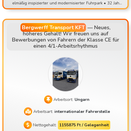
elmäßig inspizierter und modernisierter Fuhrpark • 32 Jahre
zen oder unvorhersehbaren Aufgaben, wechsle zu einem s
Erfahrung im Transportwesen • Abfahrt vom Standort, im F
tabilen Team! 📞 Bewerbung: 📧 contisettrans@gmail.com
estfahrersystem • Hauptrouten: AT, DE, NL, SK, CZ
📱 +36 30 535 2693 ⚠️ Bitte bewirb dich nur, wenn du tats
ächlich zu einem persönlichen Vorstellungsgespräch komm
Bergwerff Transport KFT
—
Neues,
höheres Gehalt! Wir freuen uns auf
en kannst!
Bewerbungen von Fahrern der Klasse CE für
einen 4/1-Arbeitsrhythmus
Arbeitsort:
Ungarn
Arbeitsart:
internationaler Fahrerstelle
Nettogehalt:
1155875 Ft / Gelegenheit