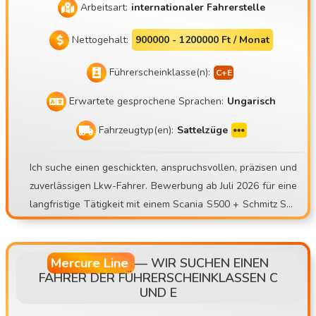
Arbeitsart:
internationaler Fahrerstelle
Nettogehalt:
900000 - 1200000 Ft / Monat
Führerscheinklasse(n):
Erwartete gesprochene Sprachen:
Ungarisch
Fahrzeugtyp(en):
Sattelzüge
Ich suche einen geschickten, anspruchsvollen, präzisen und
zuverlässigen Lkw-Fahrer. Bewerbung ab Juli 2026 für eine
langfristige Tätigkeit mit einem Scania S500 + Schmitz Sko
24-Kühlauflieger. Mate Trans Kft. https://matetrans.webnod
e.hu/ Unser Motto lautet: „Profi oder gar nichts!“ Aufgrund
einer FLOTTENERWEITERUNG ist eine Stelle als Lkw-Fahr
Mercure Line
—
WIR SUCHEN EINEN
FAHRER DER FÜHRERSCHEINKLASSEN C
er zu besetzen! Ich freue mich auf Bewerbungen von erfahr
UND E
enen Fahrern für internationale Einsätze mit Kühlfahrzeuge
n! Auch aus der Umgebung von Budapest! Wer sind wir? U