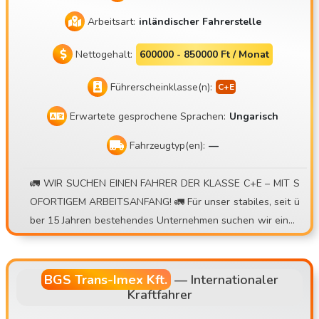
Arbeitsart:
inländischer Fahrerstelle
Nettogehalt:
600000 - 850000 Ft / Monat
Führerscheinklasse(n):
Erwartete gesprochene Sprachen:
Ungarisch
Fahrzeugtyp(en):
—
🚛 WIR SUCHEN EINEN FAHRER DER KLASSE C+E – MIT S
OFORTIGEM ARBEITSANFANG! 🚛 Für unser stabiles, seit ü
ber 15 Jahren bestehendes Unternehmen suchen wir einen
Fahrer für Container-Lkw im Tages- oder Wochenrhythmus
. 💰 Was wir bieten: • Verdienstmöglichkeit von 30.000 – 4
0.000 Ft/Tag • Prämienmodell mit Umkehrpauschale • Bei k
BGS Trans-Imex Kft.
—
Internationaler
Kraftfahrer
leinen internationalen Transporten zusätzliche Tagespausc
hale • Zusätzliche Zulage bei zwei Fahrten pro Tag • Präzis