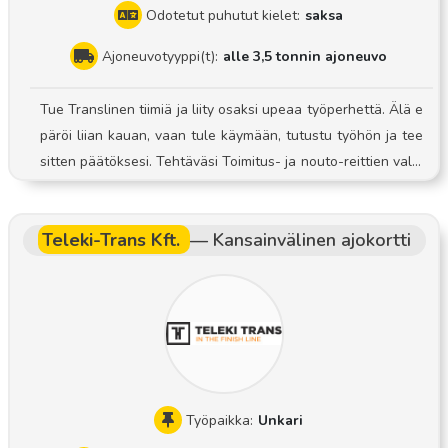
Odotetut puhutut kielet:
saksa
Ajoneuvotyyppi(t):
alle 3,5 tonnin ajoneuvo
Tue Translinen tiimiä ja liity osaksi upeaa työperhettä. Älä e
päröi liian kauan, vaan tule käymään, tutustu työhön ja tee
sitten päätöksesi. Tehtäväsi Toimitus- ja nouto-reittien valm
istelu ja suunnittelu Lastaus- ja purkutyöt Lähetysten ajalla
an tapahtuva toimitus ja nouto yritys- ja yksityisasiakkaille T
Teleki-Trans Kft.
—
Kansainvälinen ajokortti
oimitus- ja nouto-prosessin huolellinen dokumentointi Käyte
ttävissä olevan laitteiston turvallinen ja huolellinen käsittel
y Odotamme innolla yhteydenottoanne ja toivomme pääsev
ämme tutustumaan teihin henkilökohtaisessa keskustelussa
Työpaikka:
Unkari