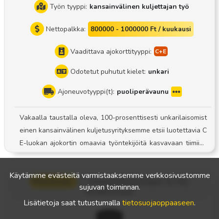
Työn tyyppi:
kansainvälinen kuljettajan työ
Nettopalkka:
800000 - 1000000 Ft / kuukausi
Vaadittava ajokorttityyppi:
Odotetut puhutut kielet:
unkari
Ajoneuvotyyppi(t):
puoliperävaunu
Vakaalla taustalla oleva, 100-prosenttisesti unkarilaisomist
einen kansainvälinen kuljetusyrityksemme etsii luotettavia C
E-luokan ajokortin omaavia työntekijöitä kasvavaan tiimiins
ä! Työtehtävä: Ajo puoliperävaunuyhdistelmällä Järjestelmä:
Kuljettaja-omistajajärjestelmä Nuori, huollettu kalusto: Työs
Käytämme evästeitä varmistaaksemme verkkosivustomme
Werkman
—
Ammattikuljettajat (C+E),
kentelemme moderneilla, puoliperävaunullisilla peitteillä va
sujuvan toiminnan.
Alankomaat
rustetuilla ajoneuvoilla. Vakaa tausta: Ilmoitettu työsuhde ja
Lisätietoja saat tutustumalla
tietosuojaoppaaseen
.
jatkuvat, pitkäaikaiset kuljetustehtävät. Ennustettava palkk