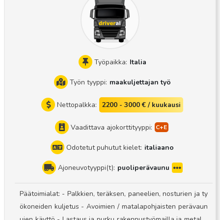
a, Benelux-maat, Ranska, Italia, Espanja, Portugali, Englant
i, Irlanti, Skotlanti jne. Ajoetäisyys 12 000 km / kuukausi Yle
ensä täyskuormia, toisinaan kuormalavojen vaihto Käytössä
on uuden sukupolven Scania S500 ja Schmitz Sko24 -puoli
perävaunu Kuljettajanvaihtojärjestelmä Pyydän hakijoita tar
Työpaikka:
Italia
kastamaan verkkosivustolta kyseisen ajoneuvoyhdistelmän
Työn tyyppi:
maakuljettajan työ
ennen hakemista, sillä veturin spoilerit sekä perävaunun ta
kavaranenpyörän tukilaatikot ovat erittäin matalat. Ajokoko
Nettopalkka:
2200 - 3000 € / kuukausi
naisuus on erittäin herkkä, joten jos et pysty ottamaan tätä
huomioon, älä edes hae paikkaa! Mitä tarvitsemme, jotta voi
Vaadittava ajokorttityyppi:
mme työskennellä yhdessä? CE-ajokortti + GKI-kortti Digita
Odotetut puhutut kielet:
italiaano
alinen ajopiirturikortti Kyky noudattaa annettua reittiä Kyky
laatia ja täyttää kuljetusasiakirjat ja CMR-asiakirjat itsenäis
Ajoneuvotyyppi(t):
puoliperävaunu
esti ja tarkasti 1 vuoden kokemus kylmäkuljetusyhdistelmä
n ajamisesta Noudattaa asetuksen (EY) N:o 561/2006 sään
Päätoimialat: - Palkkien, teräksen, paneelien, nosturien ja ty
nöksiä Luotettava, vaativa itselleen ja ympäristölleen Pysty
ökoneiden kuljetus - Avoimien / matalapohjaisten perävaun
y pitämään itsensä ja työvälineensä siisteinä Älypuhelin, jol
ujen käyttö - Lastaus ja purku rakennustyömailla ja metallit