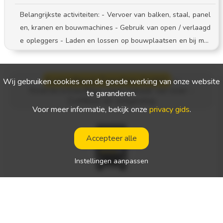
Belangrijkste activiteiten: - Vervoer van balken, staal, panel
en, kranen en bouwmachines - Gebruik van open / verlaagd
e opleggers - Laden en lossen op bouwplaatsen en bij met
aalbewerkingsbedrijven - Naleving van de veiligheidsproce
dures en de reisdocumentatie
Kurierdienst Transline GmbH
—
Wij gebruiken cookies om de goede werking van onze website
Koerierschauffeur voor lokaal vervoer -
te garanderen.
Cottbus en omgeving
Voor meer informatie, bekijk onze
privacy gids
.
Accepteer alle
Instellingen aanpassen
Plaats van tewerkstelling:
Duitsland
Aard van de werkzaamheden:
specifieke route