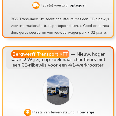
e inwerkperiode. 🤝 Bij ons hechten we veel waarde aan e
Type(n) voertuig:
oplegger
en positieve instelling en een normale werkomgeving. Als j
e genoeg hebt van laad- en loswerk, onzekere banen of on
BGS Trans-Imex Kft. zoekt chauffeurs met een CE-rijbewijs
voorspelbaar werk, stap dan over naar een stabiel team!
voor internationale transportopdrachten. • Goed onderhou
📞 Solliciteren: 📧 contisettrans@gmail.com 📱 +36 30 535
den, gereviseerde en vernieuwde wagenpark • 32 jaar erv
2693 ⚠️ Solliciteer alsjeblieft alleen als je daadwerkelijk na
aring in het transportwezen • Vertrek vanaf de vestiging, in
ar een persoonlijk gesprek kunt komen!
een systeem met vaste chauffeurs • Belangrijkste routes:
AT, DE, NL, SK, CZ
Bergwerff Transport KFT
—
Nieuw, hoger
salaris! Wij zijn op zoek naar chauffeurs met
een CE-rijbewijs voor een 4/1-werkrooster
Plaats van tewerkstelling:
Hongarije