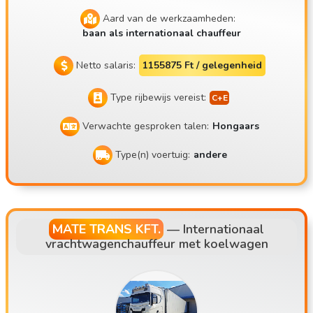
Aard van de werkzaamheden:
baan als internationaal chauffeur
Netto salaris:
1155875 Ft / gelegenheid
Type rijbewijs vereist:
Verwachte gesproken talen:
Hongaars
Type(n) voertuig:
andere
MATE TRANS KFT.
—
Internationaal
vrachtwagenchauffeur met koelwagen