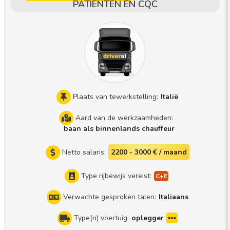
PATIËNTEN EN CQC
Plaats van tewerkstelling:
Italië
Aard van de werkzaamheden:
baan als binnenlands chauffeur
Netto salaris:
2200 - 3000 € / maand
Type rijbewijs vereist:
Verwachte gesproken talen:
Italiaans
Type(n) voertuig:
oplegger