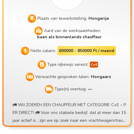
Plaats van tewerkstelling:
Hongarije
Aard van de werkzaamheden:
baan als binnenlands chauffeur
Netto salaris:
600000 - 850000 Ft / maand
Type rijbewijs vereist:
Verwachte gesproken talen:
Hongaars
Type(n) voertuig:
—
🚛 WIJ ZOEKEN EEN CHAUFFEUR MET CATEGORIE C+E – P
ER DIRECT! 🚛 Voor ons stabiele bedrijf, dat al meer dan 15
jaar actief is , zijn we op zoek naar een vrachtwagenchauff
eur voor het vervoer van containers , in een dag- of weekr