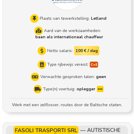
Plaats van tewerkstelling:
Letland
Aard van de werkzaamheden:
baan als internationaal chauffeur
Netto salaris:
100 € / dag
Type rijbewijs vereist:
Verwachte gesproken talen:
geen
Type(n) voertuig:
oplegger
Werk met een zelflosser, routes door de Baltische staten.
FASOLI TRASPORTI SRL
—
AUTISTISCHE