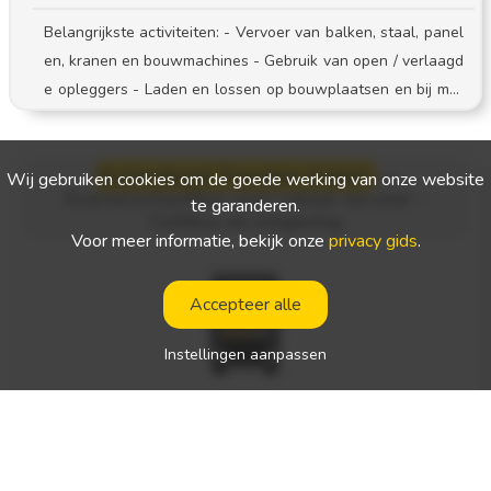
Belangrijkste activiteiten: - Vervoer van balken, staal, panel
en, kranen en bouwmachines - Gebruik van open / verlaagd
e opleggers - Laden en lossen op bouwplaatsen en bij met
aalbewerkingsbedrijven - Naleving van de veiligheidsproce
dures en de reisdocumentatie
Kurierdienst Transline GmbH
—
Wij gebruiken cookies om de goede werking van onze website
Koerierschauffeur voor lokaal vervoer -
te garanderen.
Cottbus en omgeving
Voor meer informatie, bekijk onze
privacy gids
.
Accepteer alle
Instellingen aanpassen
Plaats van tewerkstelling:
Duitsland
Aard van de werkzaamheden:
specifieke route