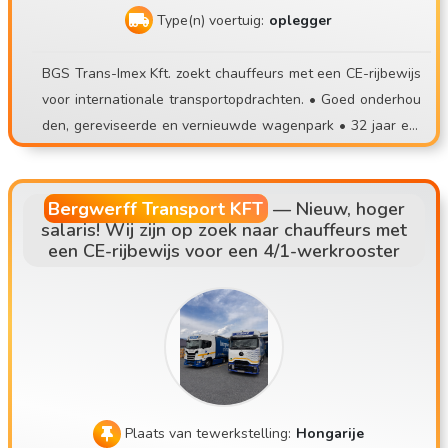
e inwerkperiode. 🤝 Bij ons hechten we veel waarde aan e
Type(n) voertuig:
oplegger
en positieve instelling en een normale werkomgeving. Als j
e genoeg hebt van laad- en loswerk, onzekere banen of on
BGS Trans-Imex Kft. zoekt chauffeurs met een CE-rijbewijs
voorspelbaar werk, stap dan over naar een stabiel team!
voor internationale transportopdrachten. • Goed onderhou
📞 Solliciteren: 📧 contisettrans@gmail.com 📱 +36 30 535
den, gereviseerde en vernieuwde wagenpark • 32 jaar erv
2693 ⚠️ Solliciteer alsjeblieft alleen als je daadwerkelijk na
aring in het transportwezen • Vertrek vanaf de vestiging, in
ar een persoonlijk gesprek kunt komen!
een systeem met vaste chauffeurs • Belangrijkste routes:
AT, DE, NL, SK, CZ
Bergwerff Transport KFT
—
Nieuw, hoger
salaris! Wij zijn op zoek naar chauffeurs met
een CE-rijbewijs voor een 4/1-werkrooster
Plaats van tewerkstelling:
Hongarije