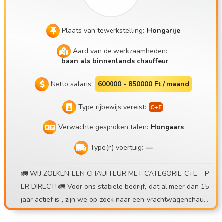
Plaats van tewerkstelling:
Hongarije
Aard van de werkzaamheden:
baan als binnenlands chauffeur
Netto salaris:
600000 - 850000 Ft / maand
Type rijbewijs vereist:
Verwachte gesproken talen:
Hongaars
Type(n) voertuig:
—
🚛 WIJ ZOEKEN EEN CHAUFFEUR MET CATEGORIE C+E – P
ER DIRECT! 🚛 Voor ons stabiele bedrijf, dat al meer dan 15
jaar actief is , zijn we op zoek naar een vrachtwagenchauff
eur voor het vervoer van containers , in een dag- of weekr