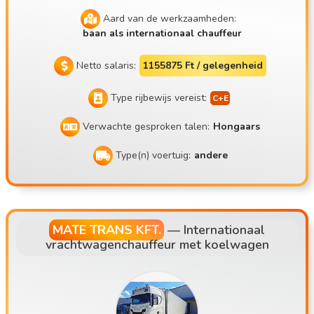
Aard van de werkzaamheden:
baan als internationaal chauffeur
Netto salaris:
1155875 Ft / gelegenheid
Type rijbewijs vereist:
Verwachte gesproken talen:
Hongaars
Type(n) voertuig:
andere
MATE TRANS KFT.
—
Internationaal
vrachtwagenchauffeur met koelwagen