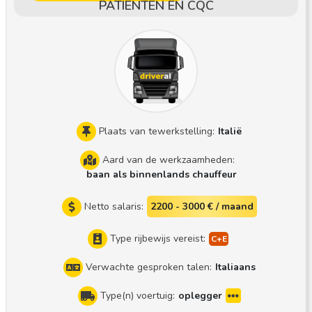
PATIËNTEN EN CQC
Plaats van tewerkstelling:
Italië
Aard van de werkzaamheden:
baan als binnenlands chauffeur
Netto salaris:
2200 - 3000 € / maand
Type rijbewijs vereist:
Verwachte gesproken talen:
Italiaans
Type(n) voertuig:
oplegger