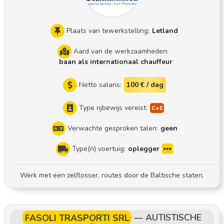
Plaats van tewerkstelling:
Letland
Aard van de werkzaamheden:
baan als internationaal chauffeur
Netto salaris:
100 € / dag
Type rijbewijs vereist:
Verwachte gesproken talen:
geen
Type(n) voertuig:
oplegger
Werk met een zelflosser, routes door de Baltische staten.
FASOLI TRASPORTI SRL
—
AUTISTISCHE