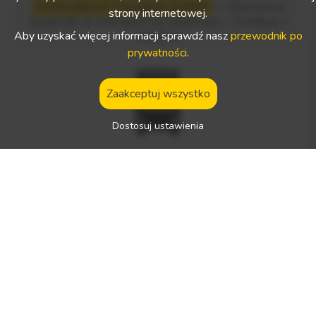
Kurierdienst Transline GmbH
—
Kierowca
strony internetowej.
kurierski w transporcie lokalnym – Cottbus i
okolice
Aby uzyskać więcej informacji sprawdź nasz
przewodnik po
prywatności
.
Zaakceptuj wszystko
Dostosuj ustawienia
Miejsce pracy:
Niemcy
Rodzaj pracy:
specyficzna trasa
Wynagrodzenie netto:
—
Rodzaj wymaganego prawa jazdy:
Oczekiwane języki obce:
niemiecki
Typ(y) pojazdu(ów):
pojazd poniżej 3,5 tony