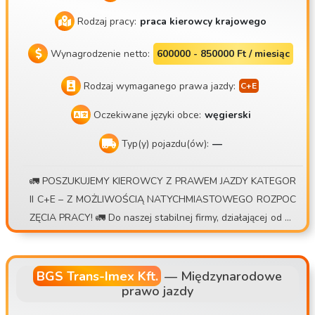
Rodzaj pracy:
praca kierowcy krajowego
Wynagrodzenie netto:
600000 - 850000 Ft / miesiąc
Rodzaj wymaganego prawa jazdy:
Oczekiwane języki obce:
węgierski
Typ(y) pojazdu(ów):
—
🚛 POSZUKUJEMY KIEROWCY Z PRAWEM JAZDY KATEGOR
II C+E – Z MOŻLIWOŚCIĄ NATYCHMIASTOWEGO ROZPOC
ZĘCIA PRACY! 🚛 Do naszej stabilnej firmy, działającej od po
nad 15 lat , poszukujemy kierowcy ciężarówki z naczepą ko
ntenerową do pracy w systemie dojazdów dziennych lub ty
godniowych . 💰 Co oferujemy: • Możliwość zarobku w wys
BGS Trans-Imex Kft.
—
Międzynarodowe
prawo jazdy
okości 30 000 – 40 000 Ft/dzień • System premii za przejazd
y • Dodatkowa dieta dzienna w przypadku niewielkich prze