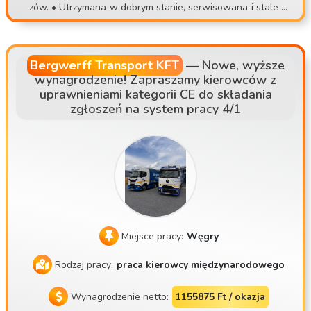
zów. • Utrzymana w dobrym stanie, serwisowana i stale od
sz dość pracy przy załadunku, niepewnych miejsc pracy lub
nawiana flota pojazdów • 32 lata doświadczenia w branży
nieprzewidywalnych zadań, dołącz do stabilnego zespołu!
transportowej • Wyjazdy z bazy, system stałych kierowców
📞 Aplikacje: 📧 contisettrans@gmail.com 📱 +36 30 535 26
• Główne kierunki: AT, DE, NL, SK, CZ
93 ⚠️ Prosimy o zgłaszanie się tylko wtedy, gdy naprawdę
Bergwerff Transport KFT
—
Nowe, wyższe
wynagrodzenie! Zapraszamy kierowców z
możesz przyjść na osobiste spotkanie!
uprawnieniami kategorii CE do składania
zgłoszeń na system pracy 4/1
Miejsce pracy:
Węgry
Rodzaj pracy:
praca kierowcy międzynarodowego
Wynagrodzenie netto:
1155875 Ft / okazja