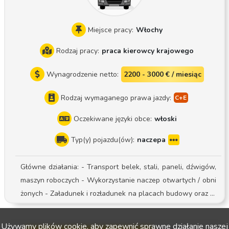
Miejsce pracy:
Włochy
Rodzaj pracy:
praca kierowcy krajowego
Wynagrodzenie netto:
2200 - 3000 € / miesiąc
Rodzaj wymaganego prawa jazdy:
Oczekiwane języki obce:
włoski
Typ(y) pojazdu(ów):
naczepa
Główne działania: - Transport belek, stali, paneli, dźwigów,
maszyn roboczych - Wykorzystanie naczep otwartych / obni
żonych - Załadunek i rozładunek na placach budowy oraz w
zakładach metalowo-mechanicznych - Przestrzeganie proce
dur bezpieczeństwa i dokumentacji przewozowej
Używamy plików cookie, aby zapewnić sprawne działanie naszej