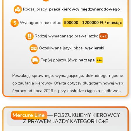
Rodzaj pracy:
praca kierowcy międzynarodowego
Wynagrodzenie netto:
900000 - 1200000 Ft / miesiąc
Rodzaj wymaganego prawa jazdy:
Oczekiwane języki obce:
węgierski
Typ(y) pojazdu(ów):
naczepa
Poszukuję sprawnego, wymagającego, dokładnego i godne
go zaufania kierowcy. Oferta dotyczy długoterminowej wsp
ółpracy od lipca 2026 r. przy obsłudze ciągnika siodłowego
Scania S500 z naczepą chłodnią Schmitz Sko24. Mate Trans
Kft. https://matetrans.webnode.hu/ Nasze motto brzmi: „Alb
o profesjonalnie, albo wcale!”. W związku z ROZSZERZENIE
Mercure Line
—
POSZUKUJEMY KIEROWCY
Z PRAWEM JAZDY KATEGORII C+E
M FLOTY poszukujemy kierowcy! Czekam na zgłoszenia doś
wiadczonych kierowców do pracy międzynarodowej z nacz