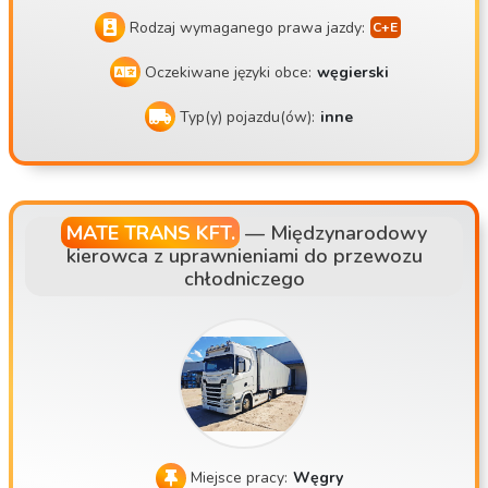
Rodzaj wymaganego prawa jazdy:
Oczekiwane języki obce:
węgierski
Typ(y) pojazdu(ów):
inne
MATE TRANS KFT.
—
Międzynarodowy
kierowca z uprawnieniami do przewozu
chłodniczego
Miejsce pracy:
Węgry