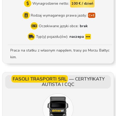
Wynagrodzenie netto:
100 € / dzień
Rodzaj wymaganego prawa jazdy:
Oczekiwane języki obce:
brak
Typ(y) pojazdu(ów):
naczepa
Praca na statku z własnym napędem, trasy po Morzu Bałtyc
kim.
FASOLI TRASPORTI SRL
—
CERTYFIKATY
AUTISTA I CQC