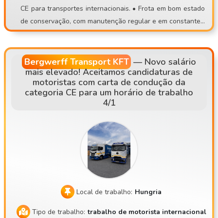
CE para transportes internacionais. • Frota em bom estado
a. 🤝 Para nós, é importante uma atitude correta e um ambi
de conservação, com manutenção regular e em constante r
ente de trabalho normal. Se estás farto de trabalhos de ca
enovação • 32 anos de experiência no setor dos transport
rga e descarga, de locais precários ou de trabalho imprevis
es • Partida da sede, em regime de motorista fixo • Principa
ível, junta-te a uma equipa estável! 📞 Candidatura: 📧 cont
is rotas: AT, DE, NL, SK, CZ
isettrans@gmail.com 📱 +36 30 535 2693 ⚠️ Por favor, só t
Bergwerff Transport KFT
—
Novo salário
mais elevado! Aceitamos candidaturas de
e candidates se puderes realmente comparecer a uma entr
motoristas com carta de condução da
evista presencial!
categoria CE para um horário de trabalho
4/1
Local de trabalho:
Hungria
Tipo de trabalho:
trabalho de motorista internacional