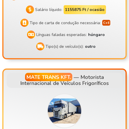
Salário líquido:
1155875 Ft / ocasião
Tipo de carta de condução necessária:
Línguas faladas esperadas:
húngaro
Tipo(s) de veículo(s):
outro
MATE TRANS KFT.
—
Motorista
Internacional de Veículos Frigoríficos