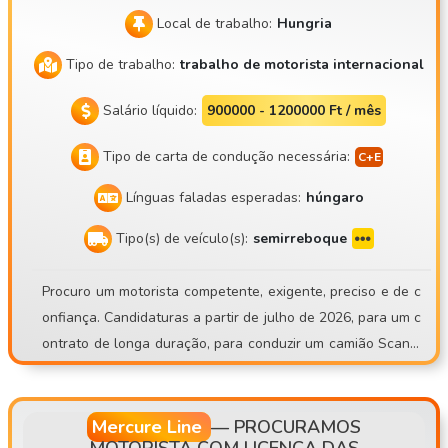
Local de trabalho:
Hungria
Tipo de trabalho:
trabalho de motorista internacional
Salário líquido:
900000 - 1200000 Ft / mês
Tipo de carta de condução necessária:
Línguas faladas esperadas:
húngaro
Tipo(s) de veículo(s):
semirreboque
Procuro um motorista competente, exigente, preciso e de c
onfiança. Candidaturas a partir de julho de 2026, para um c
ontrato de longa duração, para conduzir um camião Scania
S500 com semi-reboque frigorífico Schmitz Sko24. Mate Tr
ans Kft. https://matetrans.webnode.hu/ O nosso lema é: «Pr
ofissional ou nada!» Devido à EXPANSÃO DA FROTA, temo
Mercure Line
—
PROCURAMOS
MOTORISTA COM LICENÇA DAS
s uma vaga aberta para motorista! Aguardo candidaturas d