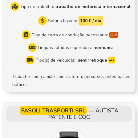
Tipo de trabalho:
trabalho de motorista internacional
Salário líquido:
100 € / dia
Tipo de carta de condução necessária:
Línguas faladas esperadas:
nenhuma
Tipo(s) de veículo(s):
semirreboque
Trabalho com camião com cisterna, percursos pelos países
bálticos.
FASOLI TRASPORTI SRL
—
AUTISTA
PATENTE E CQC