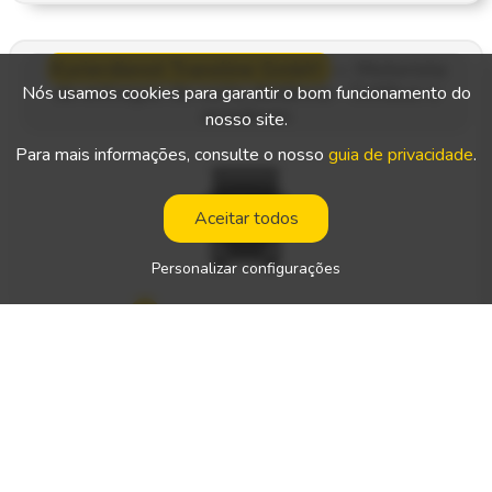
metalomecânicas - Cumprimento das normas de segurança
e da documentação de viagem
Kurierdienst Transline GmbH
—
Motorista
de entregas de curta distância - Cottbus e
Nós usamos cookies para garantir o bom funcionamento do
arredores
nosso site.
Para mais informações, consulte o nosso
guia de privacidade
.
Aceitar todos
Personalizar configurações
Local de trabalho:
Alemanha
Tipo de trabalho:
percurso específico
Salário líquido:
—
Tipo de carta de condução necessária: