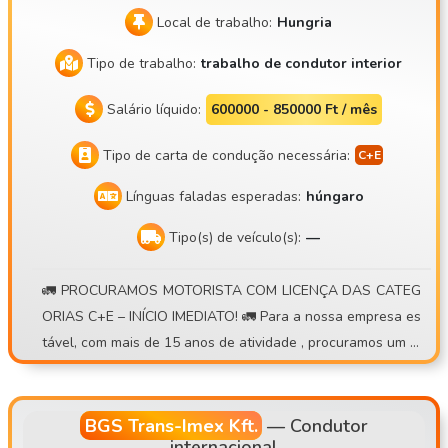
Local de trabalho:
Hungria
Tipo de trabalho:
trabalho de condutor interior
Salário líquido:
600000 - 850000 Ft / mês
Tipo de carta de condução necessária:
Línguas faladas esperadas:
húngaro
Tipo(s) de veículo(s):
—
🚛 PROCURAMOS MOTORISTA COM LICENÇA DAS CATEG
ORIAS C+E – INÍCIO IMEDIATO! 🚛 Para a nossa empresa es
tável, com mais de 15 anos de atividade , procuramos um m
otorista de camião de contentores para um regime de trab
alho diário com regresso a casa ou semanal . 💰 O que ofer
ecemos: • Possibilidade de rendimento de 30 000 – 40 000
BGS Trans-Imex Kft.
—
Condutor
internacional
Ft/dia • Sistema de prémios por viagem • Subsídio diário ad