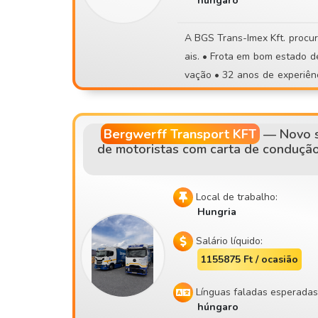
húngaro
cionado • Aquecimento automático • Sistema de manutenção de faixa • Veículos moderno
s e em bom estado de manutenção 📍 Sede: Szigetszentmiklós 📚 Aceitam
A BGS Trans-Imex Kft. procura motoristas com a categoria CE para transportes internacion
daturas de principiantes! Asseguramos formação completa. 🤝 Para nós, é importante uma
ais. • Frota em bom estado de conservação, com manutenção regular e em constante reno
atitude correta e um ambiente de trabalho normal. 
vação • 32 anos de experiência no setor dos transportes • Partida da sede, em regime de
descarga, de locais precários 
motorista fixo • Princ
Candidatura: 📧 contisettrans@gmail.com 📱 +36 30 535 2693 ⚠️ Por favor, só te candidate
s se puderes realmente compa
Bergwerff Transport KFT
—
Novo s
de motoristas com carta de condução
Local de trabalho:
Hungria
Salário líquido:
1155875 Ft / ocasião
Línguas faladas esperadas
húngaro