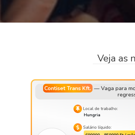
Veja as 
Contiset Trans Kft.
—
Vaga para mo
regres
Local de trabalho:
Hungria
Salário líquido: