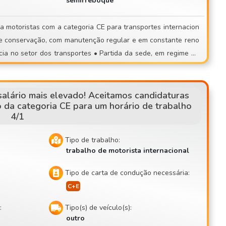
semirreboque
os também candi
Se estás farto de trabalhos de carga e
ou de trabalho imprevisível, junta-te a uma equipa estável! 📞
ipais rotas: AT, DE, NL, SK, CZ
recer a uma entrevista presencial!
alário mais elevado! Aceitamos candidaturas
 da categoria CE para um horário de trabalho
4/1
Tipo de trabalho:
trabalho de motorista internacional
Tipo de carta de condução necessária:
:
Tipo(s) de veículo(s):
outro