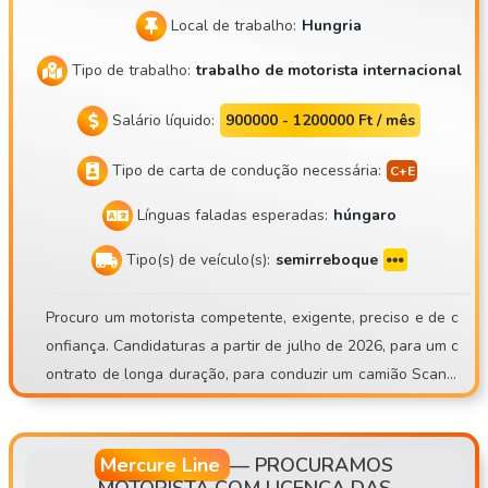
Local de trabalho:
Hungria
Tipo de trabalho:
trabalho de motorista internacional
Salário líquido:
900000 - 1200000 Ft / mês
Tipo de carta de condução necessária:
Línguas faladas esperadas:
húngaro
Tipo(s) de veículo(s):
semirreboque
Procuro um motorista competente, exigente, preciso e de c
onfiança. Candidaturas a partir de julho de 2026, para um c
ontrato de longa duração, para conduzir um camião Scania
S500 com semi-reboque frigorífico Schmitz Sko24. Mate Tr
ans Kft. https://matetrans.webnode.hu/ O nosso lema é: «Pr
ofissional ou nada!» Devido à EXPANSÃO DA FROTA, temo
Mercure Line
—
PROCURAMOS
MOTORISTA COM LICENÇA DAS
s uma vaga aberta para motorista! Aguardo candidaturas d