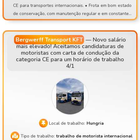
CE para transportes internacionais. • Frota em bom estado
a. 🤝 Para nós, é importante uma atitude correta e um ambi
de conservação, com manutenção regular e em constante r
ente de trabalho normal. Se estás farto de trabalhos de ca
enovação • 32 anos de experiência no setor dos transport
rga e descarga, de locais precários ou de trabalho imprevis
es • Partida da sede, em regime de motorista fixo • Principa
ível, junta-te a uma equipa estável! 📞 Candidatura: 📧 cont
is rotas: AT, DE, NL, SK, CZ
isettrans@gmail.com 📱 +36 30 535 2693 ⚠️ Por favor, só t
Bergwerff Transport KFT
—
Novo salário
mais elevado! Aceitamos candidaturas de
e candidates se puderes realmente comparecer a uma entr
motoristas com carta de condução da
evista presencial!
categoria CE para um horário de trabalho
4/1
Local de trabalho:
Hungria
Tipo de trabalho:
trabalho de motorista internacional