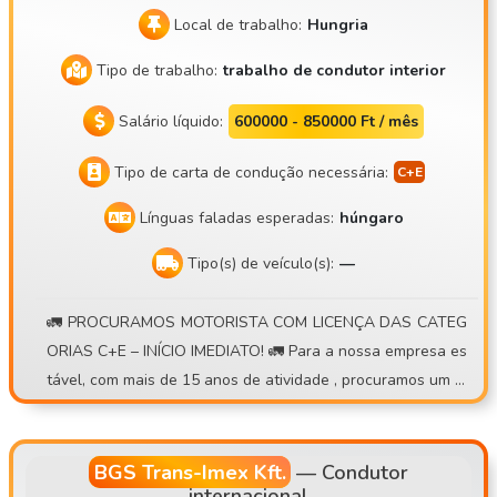
Local de trabalho:
Hungria
Tipo de trabalho:
trabalho de condutor interior
Salário líquido:
600000 - 850000 Ft / mês
Tipo de carta de condução necessária:
Línguas faladas esperadas:
húngaro
Tipo(s) de veículo(s):
—
🚛 PROCURAMOS MOTORISTA COM LICENÇA DAS CATEG
ORIAS C+E – INÍCIO IMEDIATO! 🚛 Para a nossa empresa es
tável, com mais de 15 anos de atividade , procuramos um m
otorista de camião de contentores para um regime de trab
alho diário com regresso a casa ou semanal . 💰 O que ofer
ecemos: • Possibilidade de rendimento de 30 000 – 40 000
BGS Trans-Imex Kft.
—
Condutor
internacional
Ft/dia • Sistema de prémios por viagem • Subsídio diário ad