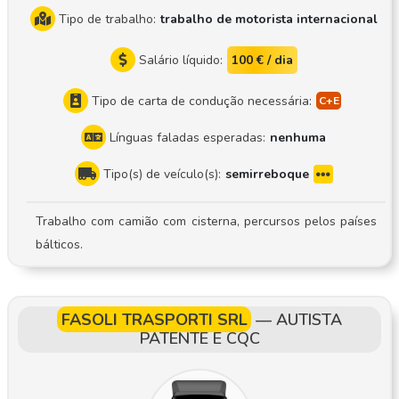
Tipo de trabalho:
trabalho de motorista internacional
Salário líquido:
100 € / dia
Tipo de carta de condução necessária:
Línguas faladas esperadas:
nenhuma
Tipo(s) de veículo(s):
semirreboque
Trabalho com camião com cisterna, percursos pelos países
bálticos.
FASOLI TRASPORTI SRL
—
AUTISTA
PATENTE E CQC