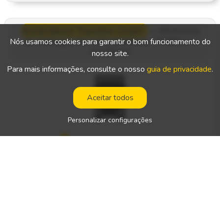
metalomecânicas - Cumprimento das normas de segurança
e da documentação de viagem
Kurierdienst Transline GmbH
—
Motorista
de entregas de curta distância - Cottbus e
Nós usamos cookies para garantir o bom funcionamento do
arredores
nosso site.
Para mais informações, consulte o nosso
guia de privacidade
.
Aceitar todos
Personalizar configurações
Local de trabalho:
Alemanha
Tipo de trabalho:
percurso específico
Salário líquido:
—
Tipo de carta de condução necessária: