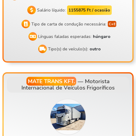
Salário líquido:
1155875 Ft / ocasião
Tipo de carta de condução necessária:
Línguas faladas esperadas:
húngaro
Tipo(s) de veículo(s):
outro
MATE TRANS KFT.
—
Motorista
Internacional de Veículos Frigoríficos