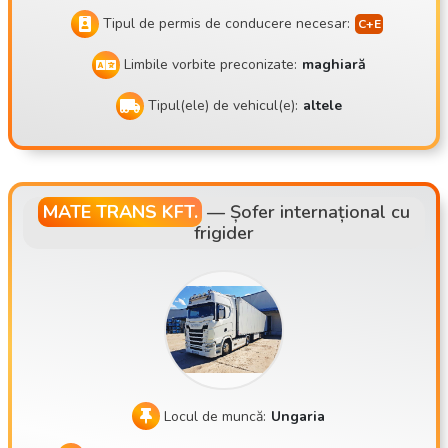
Tipul de permis de conducere necesar:
Limbile vorbite preconizate:
maghiară
Tipul(ele) de vehicul(e):
altele
MATE TRANS KFT.
—
Șofer internațional cu
frigider
Locul de muncă:
Ungaria