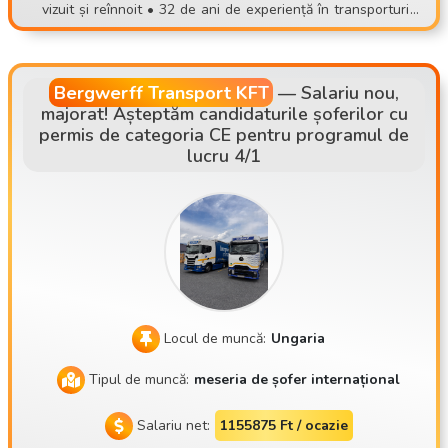
săturat de încărcări, de locuri de muncă nesigure sau de mu
vizuit și reînnoit • 32 de ani de experiență în transporturi •
ncă imprevizibilă, alătură-te unei echipe stabile! 📞 Înscriere:
Plecare din sediul companiei, în sistem cu șoferi permanenți
📧 contisettrans@gmail.com 📱 +36 30 535 2693 ⚠️ Te rugă
• Principalele rute: AT, DE, NL, SK, CZ
m să aplici doar dacă poți veni cu adevărat la o întâlnire per
Bergwerff Transport KFT
—
Salariu nou,
sonală!
majorat! Așteptăm candidaturile șoferilor cu
permis de categoria CE pentru programul de
lucru 4/1
Locul de muncă:
Ungaria
Tipul de muncă:
meseria de șofer internațional
Salariu net:
1155875 Ft / ocazie