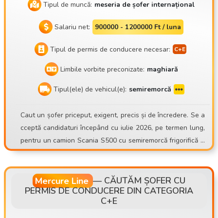
Tipul de muncă:
meseria de șofer internațional
Salariu net:
900000 - 1200000 Ft / luna
Tipul de permis de conducere necesar:
Limbile vorbite preconizate:
maghiară
Tipul(ele) de vehicul(e):
semiremorcă
Caut un șofer priceput, exigent, precis și de încredere. Se a
cceptă candidaturi începând cu iulie 2026, pe termen lung,
pentru un camion Scania S500 cu semiremorcă frigorifică S
chmitz Sko24. Mate Trans Kft. https://matetrans.webnode.h
u/ Motto-ul nostru este „Profin sau deloc!” Din cauza EXTIN
DERII FLOTEI, avem un post vacant de șofer! Aștept candid
Mercure Line
—
CĂUTĂM ȘOFER CU
PERMIS DE CONDUCERE DIN CATEGORIA
aturile șoferilor cu experiență pentru transport internaționa
C+E
l cu remorcă frigorifică! Chiar și din zona Budapestei! Cine s
untem? Compania noastră, Mate Trans Kft., a intrat pe piață