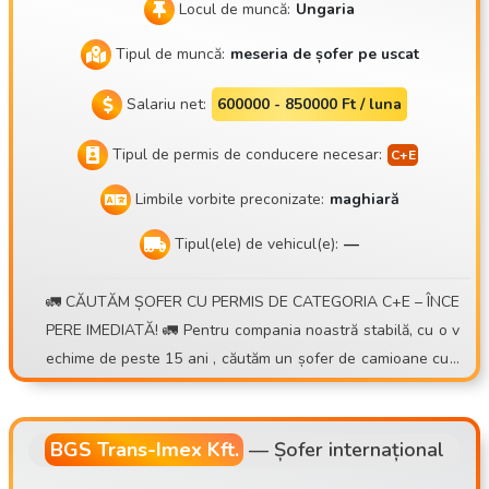
Locul de muncă:
Ungaria
Tipul de muncă:
meseria de șofer pe uscat
Salariu net:
600000 - 850000 Ft / luna
Tipul de permis de conducere necesar:
Limbile vorbite preconizate:
maghiară
Tipul(ele) de vehicul(e):
—
🚛 CĂUTĂM ȘOFER CU PERMIS DE CATEGORIA C+E – ÎNCE
PERE IMEDIATĂ! 🚛 Pentru compania noastră stabilă, cu o v
echime de peste 15 ani , căutăm un șofer de camioane cu r
emorcă pentru containere , cu program de lucru zilnic sau s
ăptămânal . 💰 Ce oferim: • Posibilitatea unui venit de 30.00
0 – 40.000 Ft/zi • Sistem de prime bazat pe numărul de curs
BGS Trans-Imex Kft.
—
Șofer internațional
e • Indemnizație zilnică suplimentară pentru transporturi int