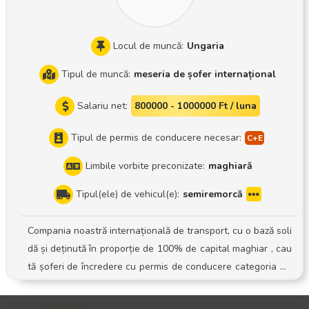
noaștem în cadrul unei întâlniri personale
Locul de muncă:
Ungaria
Tipul de muncă:
meseria de șofer internațional
Salariu net:
800000 - 1000000 Ft / luna
Tipul de permis de conducere necesar:
Limbile vorbite preconizate:
maghiară
Tipul(ele) de vehicul(e):
semiremorcă
Compania noastră internațională de transport, cu o bază soli
dă și deținută în proporție de 100% de capital maghiar , cau
tă șoferi de încredere cu permis de conducere categoria CE
pentru echipa sa în plină expansiune! Activitatea: Conducer
ea unui ansamblu rutier cu semiremorcă cu prelată Sistem: