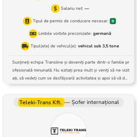
Salariu net:
—
Tipul de permis de conducere necesar:
Limbile vorbite preconizate:
germană
Tipul(ele) de vehicul(e):
vehicul sub 3,5 tone
Susțineți echipa Transline și deveniți parte dintr-o familie pr
ofesională minunată. Nu ezitați prea mult și veniți să ne vizit
ați, să vedeți cum se desfășoară activitatea și apoi să vă dec
ideți. Sarcinile dumneavoastră Pregătirea și planificarea tras
eelor de livrare și preluare Activități de încărcare și descărc
Teleki-Trans Kft.
—
Șofer internațional
are Livrarea și preluarea la timp a expedierilor, atât pentru
clienți business, cât și pentru clienți particulari Documentar
ea cu atenție a procesului de livrare și preluare Manipulare
a în condiții de siguranță și cu grijă a echipamentelor puse l
a dispoziție Așteptăm cu interes să ne contactați și să vă cu