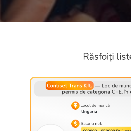
Răsfoiți lis
Contiset Trans Kft.
—
Loc de muncă
permis de categoria C+E, în
Locul de muncă:
Ungaria
Salariu net: