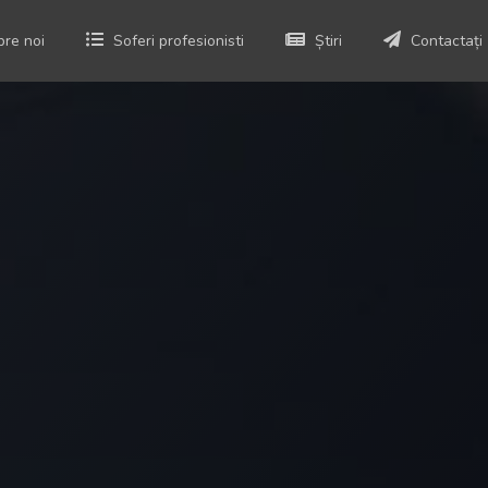
re noi
Soferi profesionisti
Știri
Contactați