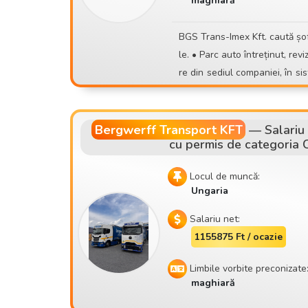
maghiară
le moderne și bine întreținute 📍 Sediu: Szigetszentmiklós 📚 Așteptăm și candidaturile pe
oanelor fără experiență! Asigurăm instruire completă. 🤝 Pentru noi, atitudinea corectă și un
BGS Trans-Imex Kft. caută șoferi cu permis de categoria CE pentru transporturi internaționa
mediu de lucru normal sunt importante. Dacă te-ai săturat de încă
le. • Parc auto întreținut, revizuit și reînnoit • 32 de ani de experiență în transporturi • Pleca
nesigure sau de muncă imprevizibilă, alăt
re din sediul companiei, în sistem cu șoferi perma
rans@gmail.com 📱 +36 30 535 2693 ⚠️ Te rugăm să aplici doar dacă poți veni cu adevărat l
Z
a o întâlnire personală!
Bergwerff Transport KFT
—
Salariu
cu permis de categoria 
Locul de muncă:
Ungaria
Salariu net:
1155875 Ft / ocazie
Limbile vorbite preconizate
maghiară