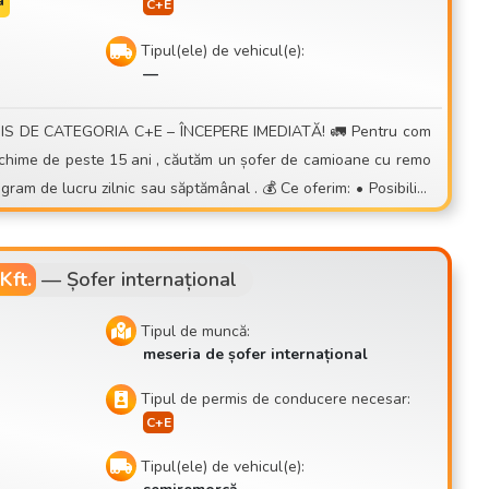
a
:
Tipul(ele) de vehicul(e):
—
recisă și fiabilă • Oportunitate d
Kft.
—
Șofer internațional
🕒 Program de l
Tipul de muncă:
meseria de șofer internațional
Tipul de permis de conducere necesar:
:
Tipul(ele) de vehicul(e):