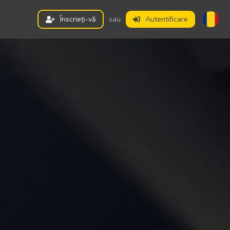
Înscrieți-vă
sau
Autentificare