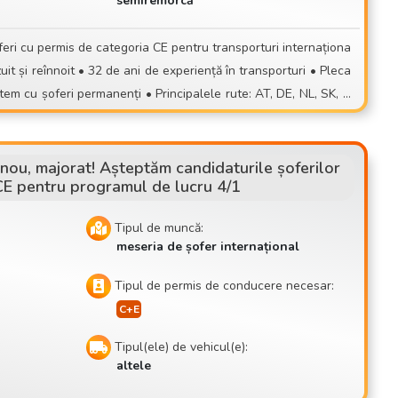
semiremorcă
rs
rcări, de locuri de muncă
ură-te unei echipe stabile! 📞 Înscriere: 📧 contisett
nenți • Principalele rute: AT, DE, NL, SK, C
 nou, majorat! Așteptăm candidaturile șoferilor
CE pentru programul de lucru 4/1
Tipul de muncă:
meseria de șofer internațional
Tipul de permis de conducere necesar:
:
Tipul(ele) de vehicul(e):
altele