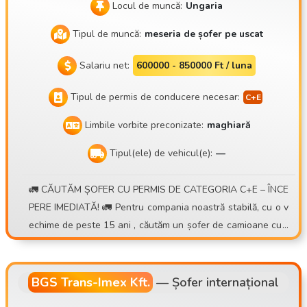
Locul de muncă:
Ungaria
Tipul de muncă:
meseria de șofer pe uscat
Salariu net:
600000 - 850000 Ft / luna
Tipul de permis de conducere necesar:
Limbile vorbite preconizate:
maghiară
Tipul(ele) de vehicul(e):
—
🚛 CĂUTĂM ȘOFER CU PERMIS DE CATEGORIA C+E – ÎNCE
PERE IMEDIATĂ! 🚛 Pentru compania noastră stabilă, cu o v
echime de peste 15 ani , căutăm un șofer de camioane cu r
emorcă pentru containere , cu program de lucru zilnic sau s
ăptămânal . 💰 Ce oferim: • Posibilitatea unui venit de 30.00
0 – 40.000 Ft/zi • Sistem de prime bazat pe numărul de curs
BGS Trans-Imex Kft.
—
Șofer internațional
e • Indemnizație zilnică suplimentară pentru transporturi int