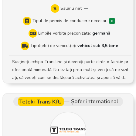
Salariu net:
—
Tipul de permis de conducere necesar:
Limbile vorbite preconizate:
germană
Tipul(ele) de vehicul(e):
vehicul sub 3,5 tone
Susțineți echipa Transline și deveniți parte dintr-o familie pr
ofesională minunată. Nu ezitați prea mult și veniți să ne vizit
ați, să vedeți cum se desfășoară activitatea și apoi să vă dec
ideți. Sarcinile dumneavoastră Pregătirea și planificarea tras
eelor de livrare și preluare Activități de încărcare și descărc
Teleki-Trans Kft.
—
Șofer internațional
are Livrarea și preluarea la timp a expedierilor, atât pentru
clienți business, cât și pentru clienți particulari Documentar
ea cu atenție a procesului de livrare și preluare Manipulare
a în condiții de siguranță și cu grijă a echipamentelor puse l
a dispoziție Așteptăm cu interes să ne contactați și să vă cu