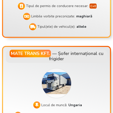
Tipul de permis de conducere necesar:
Limbile vorbite preconizate:
maghiară
Tipul(ele) de vehicul(e):
altele
MATE TRANS KFT.
—
Șofer internațional cu
frigider
Locul de muncă:
Ungaria