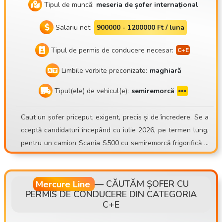
Tipul de muncă:
meseria de șofer internațional
Salariu net:
900000 - 1200000 Ft / luna
Tipul de permis de conducere necesar:
Limbile vorbite preconizate:
maghiară
Tipul(ele) de vehicul(e):
semiremorcă
Caut un șofer priceput, exigent, precis și de încredere. Se a
cceptă candidaturi începând cu iulie 2026, pe termen lung,
pentru un camion Scania S500 cu semiremorcă frigorifică S
chmitz Sko24. Mate Trans Kft. https://matetrans.webnode.h
u/ Motto-ul nostru este „Profin sau deloc!” Din cauza EXTIN
DERII FLOTEI, avem un post vacant de șofer! Aștept candid
Mercure Line
—
CĂUTĂM ȘOFER CU
PERMIS DE CONDUCERE DIN CATEGORIA
aturile șoferilor cu experiență pentru transport internaționa
C+E
l cu remorcă frigorifică! Chiar și din zona Budapestei! Cine s
untem? Compania noastră, Mate Trans Kft., a intrat pe piață