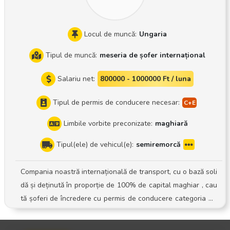
noaștem în cadrul unei întâlniri personale
Locul de muncă:
Ungaria
Tipul de muncă:
meseria de șofer internațional
Salariu net:
800000 - 1000000 Ft / luna
Tipul de permis de conducere necesar:
Limbile vorbite preconizate:
maghiară
Tipul(ele) de vehicul(e):
semiremorcă
Compania noastră internațională de transport, cu o bază soli
dă și deținută în proporție de 100% de capital maghiar , cau
tă șoferi de încredere cu permis de conducere categoria CE
pentru echipa sa în plină expansiune! Activitatea: Conducer
ea unui ansamblu rutier cu semiremorcă cu prelată Sistem: