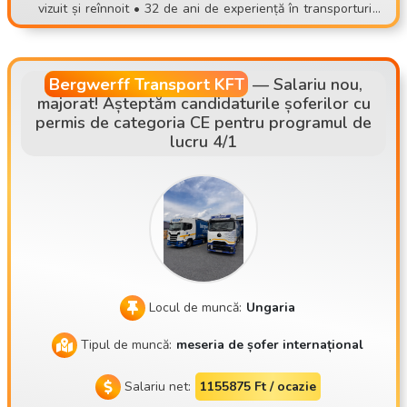
săturat de încărcări, de locuri de muncă nesigure sau de mu
vizuit și reînnoit • 32 de ani de experiență în transporturi •
ncă imprevizibilă, alătură-te unei echipe stabile! 📞 Înscriere:
Plecare din sediul companiei, în sistem cu șoferi permanenți
📧 contisettrans@gmail.com 📱 +36 30 535 2693 ⚠️ Te rugă
• Principalele rute: AT, DE, NL, SK, CZ
m să aplici doar dacă poți veni cu adevărat la o întâlnire per
Bergwerff Transport KFT
—
Salariu nou,
sonală!
majorat! Așteptăm candidaturile șoferilor cu
permis de categoria CE pentru programul de
lucru 4/1
Locul de muncă:
Ungaria
Tipul de muncă:
meseria de șofer internațional
Salariu net:
1155875 Ft / ocazie