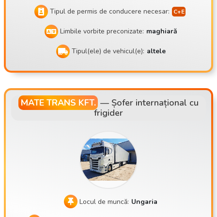
Tipul de permis de conducere necesar:
Limbile vorbite preconizate:
maghiară
Tipul(ele) de vehicul(e):
altele
MATE TRANS KFT.
—
Șofer internațional cu
frigider
Locul de muncă:
Ungaria