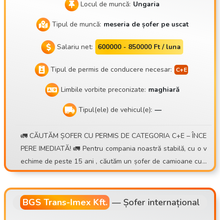
Locul de muncă:
Ungaria
Tipul de muncă:
meseria de șofer pe uscat
Salariu net:
600000 - 850000 Ft / luna
Tipul de permis de conducere necesar:
Limbile vorbite preconizate:
maghiară
Tipul(ele) de vehicul(e):
—
🚛 CĂUTĂM ȘOFER CU PERMIS DE CATEGORIA C+E – ÎNCE
PERE IMEDIATĂ! 🚛 Pentru compania noastră stabilă, cu o v
echime de peste 15 ani , căutăm un șofer de camioane cu r
emorcă pentru containere , cu program de lucru zilnic sau s
ăptămânal . 💰 Ce oferim: • Posibilitatea unui venit de 30.00
0 – 40.000 Ft/zi • Sistem de prime bazat pe numărul de curs
BGS Trans-Imex Kft.
—
Șofer internațional
e • Indemnizație zilnică suplimentară pentru transporturi int