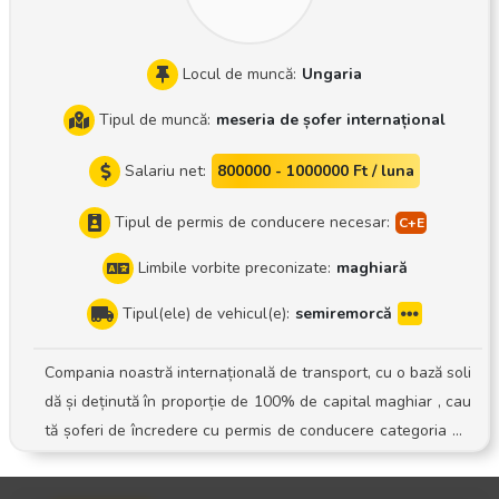
noaștem în cadrul unei întâlniri personale
Locul de muncă:
Ungaria
Tipul de muncă:
meseria de șofer internațional
Salariu net:
800000 - 1000000 Ft / luna
Tipul de permis de conducere necesar:
Limbile vorbite preconizate:
maghiară
Tipul(ele) de vehicul(e):
semiremorcă
Compania noastră internațională de transport, cu o bază soli
dă și deținută în proporție de 100% de capital maghiar , cau
tă șoferi de încredere cu permis de conducere categoria CE
pentru echipa sa în plină expansiune! Activitatea: Conducer
ea unui ansamblu rutier cu semiremorcă cu prelată Sistem: