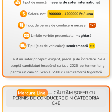
Tipul de muncă:
meseria de șofer internațional
Salariu net:
900000 - 1200000 Ft / luna
Tipul de permis de conducere necesar:
Limbile vorbite preconizate:
maghiară
Tipul(ele) de vehicul(e):
semiremorcă
Caut un șofer priceput, exigent, precis și de încredere. Se a
cceptă candidaturi începând cu iulie 2026, pe termen lung,
pentru un camion Scania S500 cu semiremorcă frigorifică S
chmitz Sko24. Mate Trans Kft. https://matetrans.webnode.h
u/ Motto-ul nostru este „Profin sau deloc!” Din cauza EXTIN
DERII FLOTEI, avem un post vacant de șofer! Aștept candid
Mercure Line
—
CĂUTĂM ȘOFER CU
PERMIS DE CONDUCERE DIN CATEGORIA
aturile șoferilor cu experiență pentru transport internaționa
C+E
l cu remorcă frigorifică! Chiar și din zona Budapestei! Cine s
untem? Compania noastră, Mate Trans Kft., a intrat pe piață