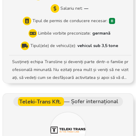
Salariu net:
—
Tipul de permis de conducere necesar:
Limbile vorbite preconizate:
germană
Tipul(ele) de vehicul(e):
vehicul sub 3,5 tone
Susțineți echipa Transline și deveniți parte dintr-o familie pr
ofesională minunată. Nu ezitați prea mult și veniți să ne vizit
ați, să vedeți cum se desfășoară activitatea și apoi să vă dec
ideți. Sarcinile dumneavoastră Pregătirea și planificarea tras
eelor de livrare și preluare Activități de încărcare și descărc
Teleki-Trans Kft.
—
Șofer internațional
are Livrarea și preluarea la timp a expedierilor, atât pentru
clienți business, cât și pentru clienți particulari Documentar
ea cu atenție a procesului de livrare și preluare Manipulare
a în condiții de siguranță și cu grijă a echipamentelor puse l
a dispoziție Așteptăm cu interes să ne contactați și să vă cu