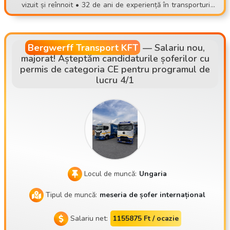
săturat de încărcări, de locuri de muncă nesigure sau de mu
vizuit și reînnoit • 32 de ani de experiență în transporturi •
ncă imprevizibilă, alătură-te unei echipe stabile! 📞 Înscriere:
Plecare din sediul companiei, în sistem cu șoferi permanenți
📧 contisettrans@gmail.com 📱 +36 30 535 2693 ⚠️ Te rugă
• Principalele rute: AT, DE, NL, SK, CZ
m să aplici doar dacă poți veni cu adevărat la o întâlnire per
Bergwerff Transport KFT
—
Salariu nou,
sonală!
majorat! Așteptăm candidaturile șoferilor cu
permis de categoria CE pentru programul de
lucru 4/1
Locul de muncă:
Ungaria
Tipul de muncă:
meseria de șofer internațional
Salariu net:
1155875 Ft / ocazie