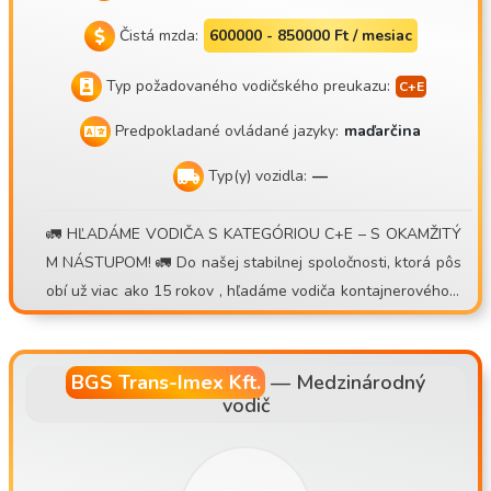
Čistá mzda:
600000 - 850000 Ft / mesiac
Typ požadovaného vodičského preukazu:
Predpokladané ovládané jazyky:
maďarčina
Typ(y) vozidla:
—
🚛 HĽADÁME VODIČA S KATEGÓRIOU C+E – S OKAMŽITÝ
M NÁSTUPOM! 🚛 Do našej stabilnej spoločnosti, ktorá pôs
obí už viac ako 15 rokov , hľadáme vodiča kontajnerového v
ozidla na denný dochádzkový alebo týždenný pracovný reži
m . 💰 Čo ponúkame: • Možnosť zárobku 30 000 – 40 000 Ft/
deň • Prémiový systém s odmenou za obrat • V prípade mal
BGS Trans-Imex Kft.
—
Medzinárodný
vodič
ých medzinárodných prepráv dodatočný denný príplatok • E
xtra príplatok v prípade 2. dennej jazdy • Presné a spoľahliv
é vyúčtovanie • Oficiálne registrovaná, dlhodobá pracovná
príležitosť • Mesačný nájazd cca 7 000 – 8 000 km 🕒 Praco