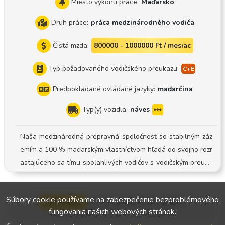
Miesto výkonu práce:
Maďarsko
Druh práce:
práca medzinárodného vodiča
Čistá mzda:
800000 - 1000000 Ft / mesiac
Typ požadovaného vodičského preukazu:
Predpokladané ovládané jazyky:
maďarčina
Typ(y) vozidla:
náves
Naša medzinárodná prepravná spoločnosť so stabilným záz
emím a 100 % maďarským vlastníctvom hľadá do svojho rozr
astajúceho sa tímu spoľahlivých vodičov s vodičským preuka
zom kategórie CE ! Pracovná náplň: Vodič ťahača s návesom
Systém: Systém s vozidlovým správcom Mladá, udržiavaná fl
Súbory cookie používame na zabezpečenie bezproblémového
Werkman
—
Profesionálni vodiči s
otila: Pracujeme s modernými súpravami s návesom s placht
fungovania našich webových stránok.
oprávnením C+E v Holandsku
ou. Isté zázemie: Oficiálny pracovný pomer a stabilné, dlhod