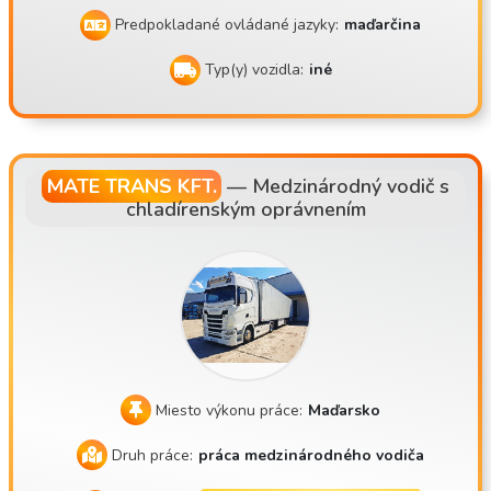
Predpokladané ovládané jazyky:
maďarčina
Typ(y) vozidla:
iné
MATE TRANS KFT.
—
Medzinárodný vodič s
chladírenským oprávnením
Miesto výkonu práce:
Maďarsko
Druh práce:
práca medzinárodného vodiča