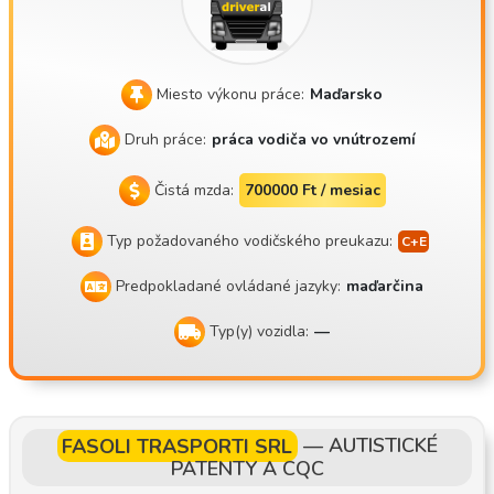
ými ťahačmi s chladenými návesmi. Naše sídlo je v Balotasz
állás. Parkovanie v okolí Budapešti. Prečo si vybrať práve n
ás? Mesačný plat 900 000 – 1 200 000 tisíc HUF netto, v zá
vislosti od počtu odpracovaných dní v danom mesiaci a víke
Miesto výkonu práce:
Maďarsko
ndov strávených na cestách Základný plat 373 200 Ft brutt
Druh práce:
práca vodiča vo vnútrozemí
o (248 178 netto) Voľne voliteľný pobyt doma: 45-hodinový
odpočinok každý druhý víkend alebo na konci tretieho prac
Čistá mzda:
700000 Ft / mesiac
ovného týždňa doma podľa dohody Počas voľna nie je potre
bné vykladať náves z ťahača Našich vodičov si vážime, rovn
Typ požadovaného vodičského preukazu:
ako ako oni si vážia ťahač Bonus za spotrebu a bonus za be
Predpokladané ovládané jazyky:
maďarčina
zškodovú jazdu na konci roka Sme malá rodinná firma Sme
korektná a ochotná spoločnosť Aká je práca? Pracovné tur
Typ(y) vozidla:
—
nusy trvajú 2 týždne, zvyčajne sa jeden týždeň začína v pon
delok a druhý končí v piatok, takže 45. deň odpočinku strávi
te doma, alebo každý tretí víkend doma, prípadne podľa do
hody Za 1–2 mesiace sa dá spoznať 70–80 % prepravných t
FASOLI TRASPORTI SRL
—
AUTISTICKÉ
rás Parkovanie v okolí Budapešti alebo v Balotaszállás Tra
PATENTY A CQC