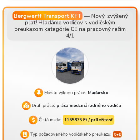
elenými vozidlami • Hlavné trasy: AT, DE, NL, SK, CZ
Bergwerff Transport KFT
—
Nový, zvýšený
plat! Hľadáme vodičov s vodičským
preukazom kategórie CE na pracovný režim
4/1
Miesto výkonu práce:
Maďarsko
Druh práce:
práca medzinárodného vodiča
Čistá mzda:
1155875 Ft / príležitosť
Typ požadovaného vodičského preukazu: