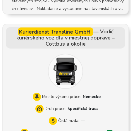
stavebných strojov - Využitie otvorených / nízko podvozkový
ón, ktorý robí čitateľné fotografie, a schopnosť používať apli
ch návesov - Nakladanie a vykladanie na staveniskách a v s
kácie Viber, WhatsApp, Messenger alebo Skype, vyhľadáva
trojárskych podnikoch - Dodržiavanie bezpečnostných postu
nie firiem na Google Maps Na nasledujúcej webovej stránk
pov a cestovnej dokumentácie
e si môžete prezrieť naše zostavy! https://matetrans.webno
Kurierdienst Transline GmbH
—
Vodič
de.hu/
kuriérskeho vozidla v miestnej doprave –
Cottbus a okolie
Miesto výkonu práce:
Nemecko
Druh práce:
špecifická trasa
Čistá mzda:
—