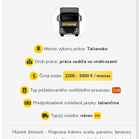
sy: Rakúsko, Slovensko, Česko, Slovinsko, Chorvátsko, Nem
ecko, Benelux, Francúzsko, Taliansko, Španielsko, Portugal
sko, Anglicko, Írsko, Škótsko atď. Najazdené kilometre: 12 0
00 km/mesiac Zvyčajne kompletné náklady, občas výmena p
aliet Pracovné vozidlo: nová generácia Scania S500 a náve
s Schmitz Sko24 Systém riadenia vozového parku Žiadam u
chádzačov, aby si pred podaním prihlášky prezreli príslušnú
Miesto výkonu práce:
Taliansko
súpravu na webovej stránke, pretože spoilery na ťahači a s
Druh práce:
práca vodiča vo vnútrozemí
krine na zadné rezervné kolesá na návesu sú mimoriadne ní
zke. Táto súprava je veľmi citlivá, takže ak to nedokážete zo
Čistá mzda:
2200 - 3000 € / mesiac
hľadniť, prosím, ani sa neprihlasujte! Čo potrebujeme, aby s
me mohli spolupracovať? Vodičský preukaz kategórie CE +
Typ požadovaného vodičského preukazu:
karta GKI Karta digitálneho tachografu Schopnosť dodržiav
Predpokladané ovládané jazyky:
taliančina
ať zadanú trasu Schopnosť samostatne a presne viesť a vy
plniť cestovný list a CMR 1 rok praxe s chladeným ťahačom
Typ(y) vozidla:
náves
s návesom Dodržiavanie predpisov nariadenia 561/2006/ES
Spoľahlivý, náročný na seba aj na svoje okolie Je schopný u
Hlavné činnosti: - Preprava trámov, ocele, panelov, žeriavov,
držiavať v čistote seba aj svoje pracovné prostriedky Smartf