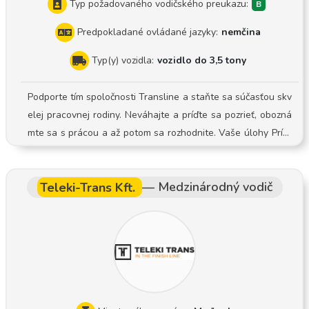
Typ požadovaného vodičského preukazu:
Predpokladané ovládané jazyky:
nemčina
Typ(y) vozidla:
vozidlo do 3,5 tony
Podporte tím spoločnosti Transline a staňte sa súčasťou skv
elej pracovnej rodiny. Neváhajte a príďte sa pozrieť, obozná
mte sa s prácou a až potom sa rozhodnite. Vaše úlohy Prípr
ava a plánovanie doručovacích a vyzdvihovacích trás Nakla
dacie a vykladacie činnosti Včasné doručovanie a vyzdvihov
Teleki-Trans Kft.
—
Medzinárodný vodič
anie zásielok u firemných aj súkromných zákazníkov Dôklad
ná dokumentácia procesu doručovania a vyzdvihovania Bez
pečné a šetrné zaobchádzanie s poskytnutou technikou Teší
me sa, že sa s vami spojíme a spoznáme vás pri osobnom ro
zhovore